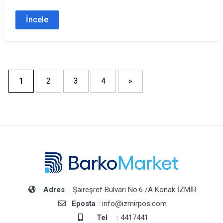
İncele
1
2
3
4
»
Adres
: Şaireşref Bulvarı No:6 /A Konak İZMİR
Eposta
: info@izmirpos.com
Tel
: 4417441