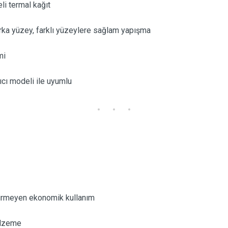
eli termal kağıt
rka yüzey, farklı yüzeylere sağlam yapışma
mi
cı modeli ile uyumlu
irmeyen ekonomik kullanım
alzeme