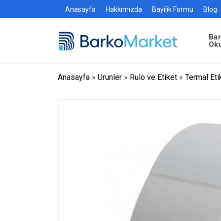
Anasayfa
Hakkımızda
Bayilik Formu
Blog
Ba
Ok
Anasayfa
»
Urunler
»
Rulo ve Etiket
»
Termal Eti