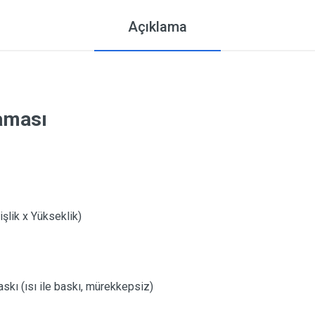
Açıklama
laması
lik x Yükseklik)
skı (ısı ile baskı, mürekkepsiz)