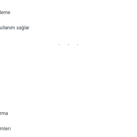
tleme
ullanım sağlar
ırma
mleri