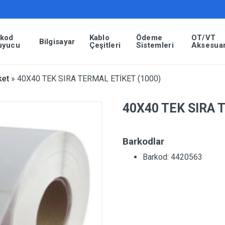
rkod
Kablo
Ödeme
OT/VT
Bilgisayar
uyucu
Çeşitleri
Sistemleri
Aksesuar
ket
»
40X40 TEK SIRA TERMAL ETİKET (1000)
40X40 TEK SIRA 
Barkodlar
Barkod: 4420563