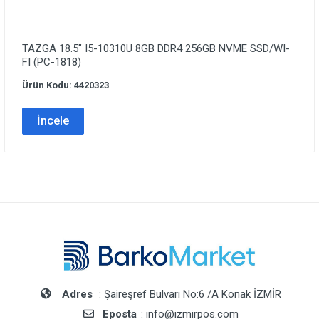
TAZGA 18.5″ I5-10310U 8GB DDR4 256GB NVME SSD/WI-
FI (PC-1818)
Ürün Kodu: 4420323
İncele
Adres
: Şaireşref Bulvarı No:6 /A Konak İZMİR
Eposta
: info@izmirpos.com