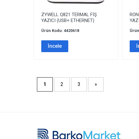
ZYWELL Q821 TERMAL FİŞ
RON
YAZICI (USB+ ETHERNET)
YAZ
Ürün Kodu: 4420618
Ürün
İncele
İ
1
2
3
»