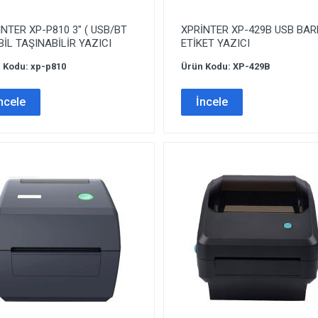
NTER XP-P810 3″ ( USB/BT
XPRİNTER XP-429B USB BA
İL TAŞINABİLİR YAZICI
ETİKET YAZICI
 Kodu: xp-p810
Ürün Kodu: XP-429B
ncele
İncele