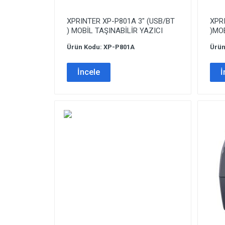
XPRINTER XP-P801A 3″ (USB/BT
XPRI
) MOBİL TAŞINABİLİR YAZICI
)MOB
Ürün Kodu: XP-P801A
Ürün
İncele
İ