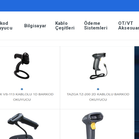
rkod
Kablo
Ödeme
OT/VT
Bilgisayar
uyucu
Çeşitleri
Sistemleri
Aksesuar