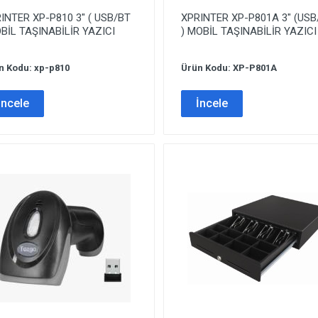
INTER XP-P810 3″ ( USB/BT
XPRINTER XP-P801A 3″ (USB
BİL TAŞINABİLİR YAZICI
) MOBİL TAŞINABİLİR YAZICI
n Kodu: xp-p810
Ürün Kodu: XP-P801A
İncele
İncele