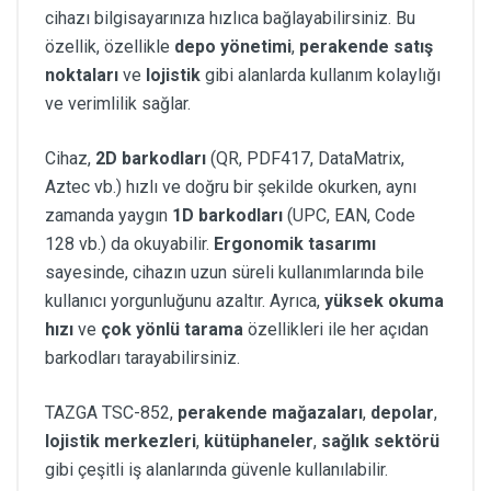
cihazı bilgisayarınıza hızlıca bağlayabilirsiniz. Bu
özellik, özellikle
depo yönetimi
,
perakende satış
noktaları
ve
lojistik
gibi alanlarda kullanım kolaylığı
ve verimlilik sağlar.
Cihaz,
2D barkodları
(QR, PDF417, DataMatrix,
Aztec vb.) hızlı ve doğru bir şekilde okurken, aynı
zamanda yaygın
1D barkodları
(UPC, EAN, Code
128 vb.) da okuyabilir.
Ergonomik tasarımı
sayesinde, cihazın uzun süreli kullanımlarında bile
kullanıcı yorgunluğunu azaltır. Ayrıca,
yüksek okuma
hızı
ve
çok yönlü tarama
özellikleri ile her açıdan
barkodları tarayabilirsiniz.
TAZGA TSC-852,
perakende mağazaları
,
depolar
,
lojistik merkezleri
,
kütüphaneler
,
sağlık sektörü
gibi çeşitli iş alanlarında güvenle kullanılabilir.