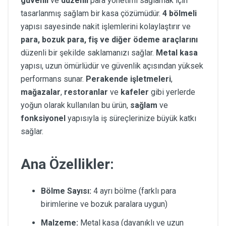
güvenli
ve
düzenli
para yönetimi sağlamak için
tasarlanmış sağlam bir kasa çözümüdür.
4 bölmeli
yapısı sayesinde nakit işlemlerini kolaylaştırır ve
para, bozuk para, fiş ve diğer ödeme araçlarını
düzenli bir şekilde saklamanızı sağlar.
Metal kasa
yapısı, uzun ömürlüdür ve güvenlik açısından yüksek
performans sunar.
Perakende işletmeleri
,
mağazalar
,
restoranlar
ve
kafeler
gibi yerlerde
yoğun olarak kullanılan bu ürün,
sağlam
ve
fonksiyonel
yapısıyla iş süreçlerinize büyük katkı
sağlar.
Ana Özellikler:
Bölme Sayısı:
4 ayrı bölme (farklı para
birimlerine ve bozuk paralara uygun)
Malzeme:
Metal kasa (dayanıklı ve uzun