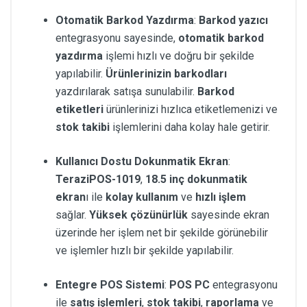
Otomatik Barkod Yazdırma
:
Barkod yazıcı
entegrasyonu sayesinde,
otomatik barkod
yazdırma
işlemi hızlı ve doğru bir şekilde
yapılabilir.
Ürünlerinizin barkodları
yazdırılarak satışa sunulabilir.
Barkod
etiketleri
ürünlerinizi hızlıca etiketlemenizi ve
stok takibi
işlemlerini daha kolay hale getirir.
Kullanıcı Dostu Dokunmatik Ekran
:
TeraziPOS-1019
,
18.5 inç dokunmatik
ekran
ı ile
kolay kullanım
ve
hızlı işlem
sağlar.
Yüksek çözünürlük
sayesinde ekran
üzerinde her işlem net bir şekilde görünebilir
ve işlemler hızlı bir şekilde yapılabilir.
Entegre POS Sistemi
:
POS PC
entegrasyonu
ile
satış işlemleri
,
stok takibi
,
raporlama
ve