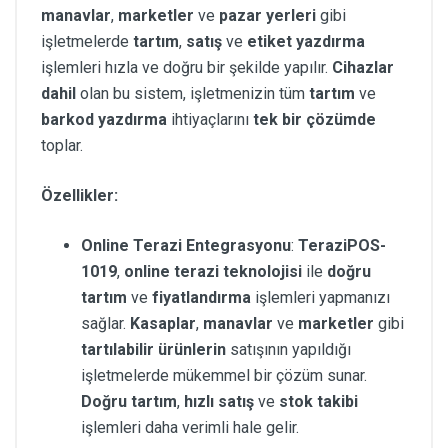
manavlar
,
marketler
ve
pazar yerleri
gibi
işletmelerde
tartım
,
satış
ve
etiket yazdırma
işlemleri hızla ve doğru bir şekilde yapılır.
Cihazlar
dahil
olan bu sistem, işletmenizin tüm
tartım
ve
barkod yazdırma
ihtiyaçlarını
tek bir çözümde
toplar.
Özellikler:
Online Terazi Entegrasyonu
:
TeraziPOS-
1019
,
online terazi teknolojisi
ile
doğru
tartım
ve
fiyatlandırma
işlemleri yapmanızı
sağlar.
Kasaplar
,
manavlar
ve
marketler
gibi
tartılabilir ürünlerin
satışının yapıldığı
işletmelerde mükemmel bir çözüm sunar.
Doğru tartım
,
hızlı satış
ve
stok takibi
işlemleri daha verimli hale gelir.