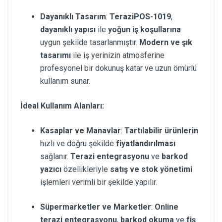
Dayanıklı Tasarım
:
TeraziPOS-1019
,
dayanıklı yapısı
ile
yoğun iş koşullarına
uygun şekilde tasarlanmıştır.
Modern ve şık
tasarımı
ile iş yerinizin atmosferine
profesyonel bir dokunuş katar ve uzun ömürlü
kullanım sunar.
İdeal Kullanım Alanları:
Kasaplar ve Manavlar
:
Tartılabilir ürünlerin
hızlı ve doğru şekilde
fiyatlandırılması
sağlanır.
Terazi entegrasyonu
ve
barkod
yazıcı
özellikleriyle
satış ve stok yönetimi
işlemleri verimli bir şekilde yapılır.
Süpermarketler ve Marketler
:
Online
terazi entegrasyonu
,
barkod okuma
ve
fiş