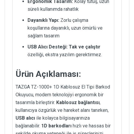
Ergonomik Tasarım:
Kolay tutuş, uzun
süreli kullanımda rahatlık
Dayanıklı Yapı:
Zorlu çalışma
koşullarına dayanıklı, uzun ömürlü ve
sağlam tasarım
USB Alıcı Desteği:
Tak ve çalıştır
özelliği, ekstra yazılım gerektirmez.
Ürün Açıklaması:
TAZGA TZ-1000+ 1D Kablosuz El Tipi Barkod
Okuyucu, modern teknolojiyi ergonomik bir
tasarımla birleştirir.
Kablosuz bağlantısı
,
kullanıcıya özgürlük ve hareket alanı tanırken,
USB alıcı
ile kolayca bilgisayarınıza
bağlanabilir.
1D barkodları
hızlı ve hassas bir
şekilde okuma yeteneği ile iş süreçlerinizi