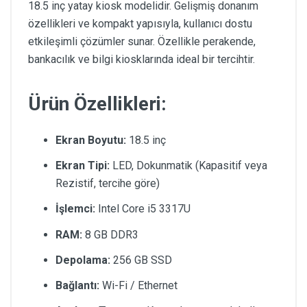
18.5 inç yatay kiosk modelidir. Gelişmiş donanım
özellikleri ve kompakt yapısıyla, kullanıcı dostu
etkileşimli çözümler sunar. Özellikle perakende,
bankacılık ve bilgi kiosklarında ideal bir tercihtir.
Ürün Özellikleri:
Ekran Boyutu:
18.5 inç
Ekran Tipi:
LED, Dokunmatik (Kapasitif veya
Rezistif, tercihe göre)
İşlemci:
Intel Core i5 3317U
RAM:
8 GB DDR3
Depolama:
256 GB SSD
Bağlantı:
Wi-Fi / Ethernet