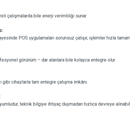
li çalışmalarda bile enerji verimliliği sunar.
s:
sinde POS uygulamaları sorunsuz çalışır, işlemler hızla tamaml
esyonel görünüm – dar alanlara bile kolayca entegre olur.
i gibi cihazlarla tam entegre çalışma imkânı.
:
umludur, teknik bilgiye ihtiyaç duymadan hızlıca devreye alınabili