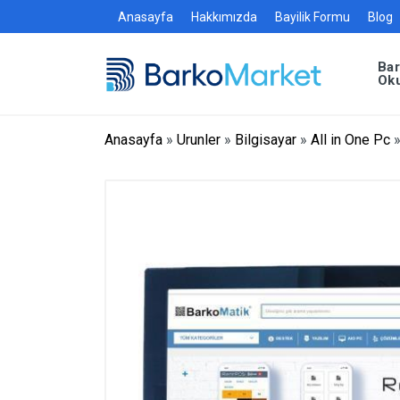
Anasayfa
Hakkımızda
Bayilik Formu
Blog
Ba
Ok
Anasayfa
»
Urunler
»
Bilgisayar
»
All in One Pc