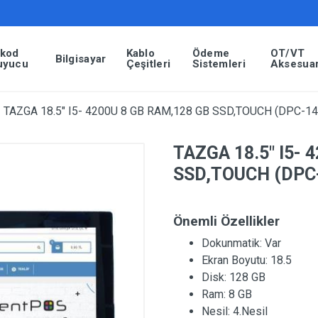
rkod
Kablo
Ödeme
OT/VT
Bilgisayar
uyucu
Çeşitleri
Sistemleri
Aksesuar
»
TAZGA 18.5″ I5- 4200U 8 GB RAM,128 GB SSD,TOUCH (DPC-14
TAZGA 18.5″ I5- 
SSD,TOUCH (DPC
Önemli Özellikler
Dokunmatik:
Var
Ekran Boyutu:
18.5
Disk:
128 GB
Ram:
8 GB
Nesil:
4.Nesil