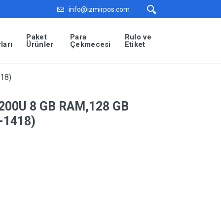
info@izmirpos.com
Paket
Para
Rulo ve
ları
Ürünler
Çekmecesi
Etiket
18)
4200U 8 GB RAM,128 GB
-1418)