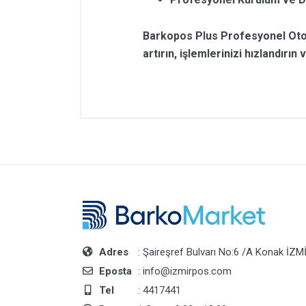
Barkopos Plus Profesyonel Otoma
artırın, işlemlerinizi hızlandırı
Adres
: Şaireşref Bulvarı No:6 /A Konak İZM
Eposta
: info@izmirpos.com
Tel
: 4417441