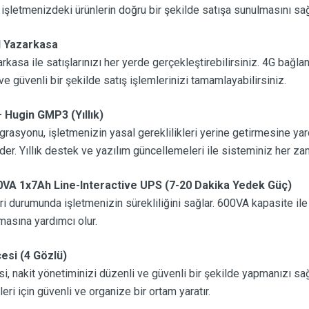
işletmenizdeki ürünlerin doğru bir şekilde satışa sunulmasını sağ
l Yazarkasa
kasa ile satışlarınızı her yerde gerçekleştirebilirsiniz. 4G bağla
 ve güvenli bir şekilde satış işlemlerinizi tamamlayabilirsiniz.
Hugin GMP3 (Yıllık)
syonu, işletmenizin yasal gereklilikleri yerine getirmesine yard
der. Yıllık destek ve yazılım güncellemeleri ile sisteminiz her za
0VA 1x7Ah Line-Interactive UPS (7-20 Dakika Yedek Güç)
eri durumunda işletmenizin sürekliliğini sağlar. 600VA kapasite il
masına yardımcı olur.
si (4 Gözlü)
 nakit yönetiminizi düzenli ve güvenli bir şekilde yapmanızı sağlar
eri için güvenli ve organize bir ortam yaratır.