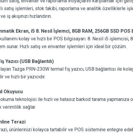
üm satış, envanter ve raporlama ihtiyaçlarını karşılamak için geliş
satış işlemleri, stok takibi, raporlama ve analitik özelliklerle işlet
ve iş akışınızı hızlandırın.
atik Ekran, i5 8. Nesil İşlemci, 8GB RAM, 256GB SSD POS B
kullanımı kolay ve hızlı bir POS bilgisayarı. 8. Nesil i5 işlemci
m sunar. Hızlı satış ve envanter işlemleri için ideal bir çözüm.
 Yazıcı (USB Bağlantılı)
layan Tazga PRN-230W termal fiş yazıcı, USB bağlantısı ile kolay
r ve hızlı bir yazıcıdır.
d Okuyucu
uma teknolojisi ile hızlı ve hatasız barkod tarama yapmanıza ola
verimlilik sağlar.
line Terazi
zi, ürünlerinizi kolayca tartabilir ve POS sistemine entegre edebi