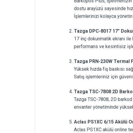
Barkopos Plus, işletmenizin t
dostu arayüzü sayesinde hızlı 
İşlemlerinizi kolayca yönetin 
Tazga DPC-8017 17" Dokunm
17 inç dokunmatik ekranı ile 
performans ve kesintisiz işle
Tazga PRN-230W Termal Fiş
Yüksek hızda fiş baskısı sağ
Satış işlemleriniz için güvenili
Tazga TSC-7808 2D Barko
Tazga TSC-7808, 2D barkod ok
envanter yönetiminde yüksek 
Aclas PS1XC 6/15 Akülü On
Aclas PS1XC akülü online tera