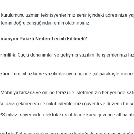
n kurulumunu uzman teknisyenlerimiz şehir içindeki adresinize yap
temin doğru çalıştığından emin olabilirsiniz.
masyon Paketi Neden Tercih Edilmeli?
mlilik:
Güçlü donanımlar ve gelişmiş yazılım ile işlemlerinizi hız
etim:
Tüm cihazlar ve yazılımlar uyum içinde çalışarak işletmenizin
Mobil yazarkasa ve online terazi ile işletmenizin her yerinde sat
l para çekmecesi ile nakit işlemlerinizi güvenli ve düzenli bir şe
S cihazı sayesinde elektrik kesintilerine karşı güvence altına al
estek:
Şehir içi kurulum ve uzman desteği ile sisteminizin doğru