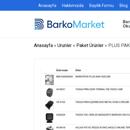
Anasayfa
Hakkımızda
Bayilik Formu
Blog
Ba
Ok
Anasayfa
»
Urunler
»
Paket Ürünler
»
PLUS PAKE