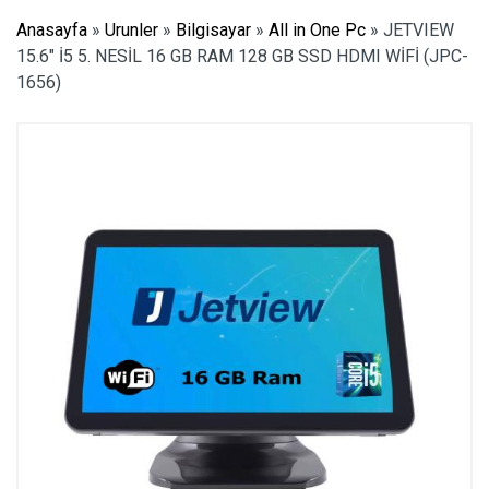
Anasayfa
»
Urunler
»
Bilgisayar
»
All in One Pc
»
JETVIEW
15.6″ İ5 5. NESİL 16 GB RAM 128 GB SSD HDMI WİFİ (JPC-
1656)