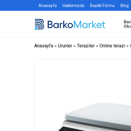
Anasayfa
Hakkımızda
Bayilik Formu
Blog
Ba
Ok
Anasayfa
»
Urunler
»
Teraziler
»
Online terazi
»