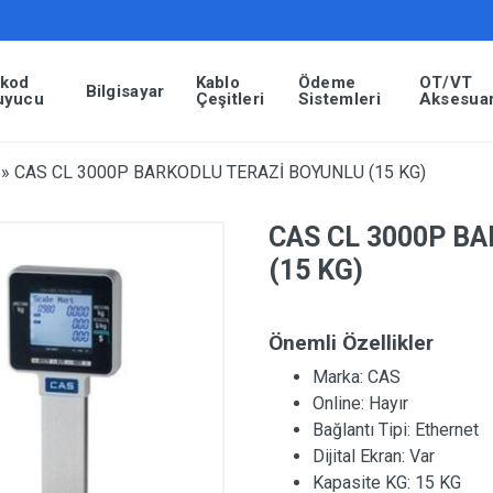
rkod
Kablo
Ödeme
OT/VT
Bilgisayar
uyucu
Çeşitleri
Sistemleri
Aksesuar
»
CAS CL 3000P BARKODLU TERAZİ BOYUNLU (15 KG)
CAS CL 3000P B
(15 KG)
Önemli Özellikler
Marka:
CAS
Online:
Hayır
Bağlantı Tipi:
Ethernet
Dijital Ekran:
Var
Kapasite KG:
15 KG