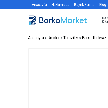
Anasayfa
Hakkımızda
Bayilik Formu
Blog
Ba
Ok
Anasayfa
»
Urunler
»
Teraziler
»
Barkodlu terazi