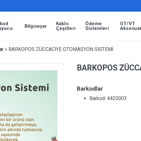
rkod
Kablo
Ödeme
OT/VT
Bilgisayar
uyucu
Çeşitleri
Sistemleri
Aksesuar
ar
»
BARKOPOS ZÜCCACİYE OTOMASYON SİSTEMİ
BARKOPOS ZÜCC
Barkodlar
Barkod: 4420003