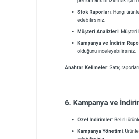
performansını izlemek için fa
Stok Raporları
: Hangi ürünl
edebilirsiniz.
Müşteri Analizleri
: Müşteri 
Kampanya ve İndirim Rapor
olduğunu inceleyebilirsiniz.
Anahtar Kelimeler
: Satış raporlar
6. Kampanya ve İndir
Özel İndirimler
: Belirli ürü
Kampanya Yönetimi
: Ürünle