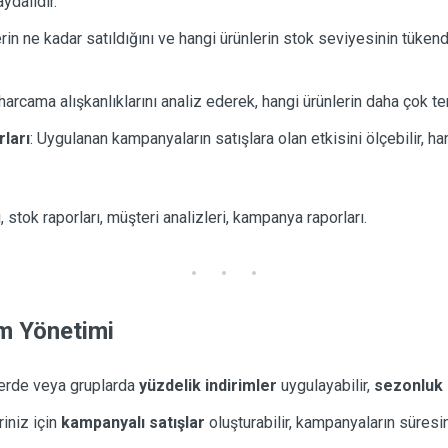
ydalıdır.
erin ne kadar satıldığını ve hangi ürünlerin stok seviyesinin tükend
harcama alışkanlıklarını analiz ederek, hangi ürünlerin daha çok terc
ları
: Uygulanan kampanyaların satışlara olan etkisini ölçebilir, h
ı, stok raporları, müşteri analizleri, kampanya raporları.
im Yönetimi
nlerde veya gruplarda
yüzdelik indirimler
uygulayabilir,
sezonluk 
riniz için
kampanyalı satışlar
oluşturabilir, kampanyaların süresini