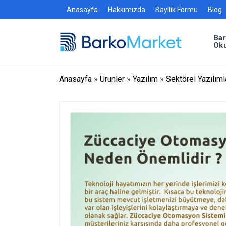
Anasayfa
Hakkımızda
Bayilik Formu
Blog
Ba
Ok
Anasayfa
»
Urunler
»
Yazılım
»
Sektörel Yazılıml