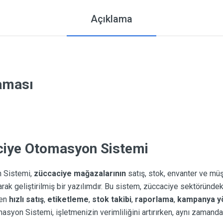
Açıklama
laması
ye Otomasyon Sistemi
 Sistemi,
züccaciye mağazalarının
satış, stok, envanter ve müş
rak geliştirilmiş bir yazılımdır. Bu sistem, züccaciye sektöründeki
ken
hızlı satış
,
etiketleme
,
stok takibi
,
raporlama
,
kampanya y
on Sistemi, işletmenizin verimliliğini artırırken, aynı zamand