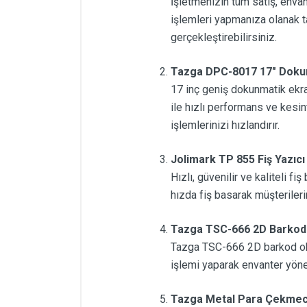
İşletmenizin tüm satış, envan
işlemleri yapmanıza olanak tan
gerçekleştirebilirsiniz.
Tazga DPC-8017 17" Dokunm
17 inç geniş dokunmatik ekra
ile hızlı performans ve kesin
işlemlerinizi hızlandırır.
Jolimark TP 855 Fiş Yazıcı
Hızlı, güvenilir ve kaliteli f
hızda fiş basarak müşterilerin
Tazga TSC-666 2D Barkod
Tazga TSC-666 2D barkod okuy
işlemi yaparak envanter yöneti
Tazga Metal Para Çekmece