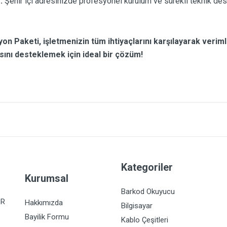
:
Şehir içi adresinizde profesyonel kurulum ve sürekli teknik dest
aketi, işletmenizin tüm ihtiyaçlarını karşılayarak verimlili
ısını desteklemek için ideal bir çözüm!
Kategoriler
Kurumsal
Barkod Okuyucu
İR
Hakkımızda
Bilgisayar
Bayilik Formu
Kablo Çeşitleri