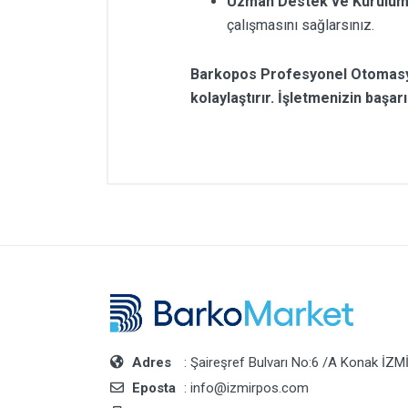
Uzman Destek ve Kurulum
çalışmasını sağlarsınız.
Barkopos Profesyonel Otomasyon P
kolaylaştırır. İşletmenizin başar
Adres
: Şaireşref Bulvarı No:6 /A Konak İZM
Eposta
: info@izmirpos.com