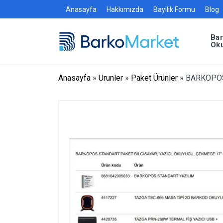
Anasayfa
Hakkımızda
Bayilik Formu
Blog
Ba
Ok
Anasayfa
»
Urunler
»
Paket Ürünler
»
BARKOPOS 