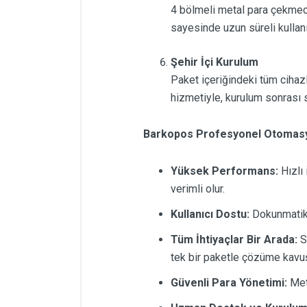
4 bölmeli metal para çekmeces
sayesinde uzun süreli kullan
Şehir İçi Kurulum
Paket içeriğindeki tüm cihazl
hizmetiyle, kurulum sonrası s
Barkopos Profesyonel Otomasyo
Yüksek Performans:
Hızlı
verimli olur.
Kullanıcı Dostu:
Dokunmatik e
Tüm İhtiyaçlar Bir Arada:
Sa
tek bir paketle çözüme kavuş
Güvenli Para Yönetimi:
Meta