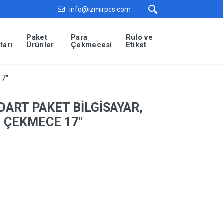
info@izmirpos.com
Paket
Para
Rulo ve
ları
Ürünler
Çekmecesi
Etiket
7″
ART PAKET BİLGİSAYAR,
, ÇEKMECE 17″