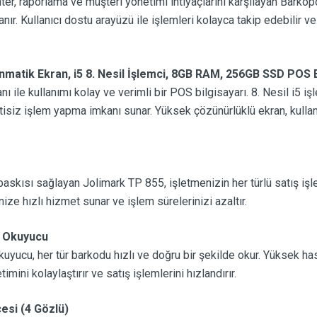
ter, raporlama ve müşteri yönetimi ihtiyaçlarını karşılayan Barkopo
ır. Kullanıcı dostu arayüzü ile işlemleri kolayca takip edebilir ve 
atik Ekran, i5 8. Nesil İşlemci, 8GB RAM, 256GB SSD POS B
nı ile kullanımı kolay ve verimli bir POS bilgisayarı. 8. Nesil i
tisiz işlem yapma imkanı sunar. Yüksek çözünürlüklü ekran, kullanı
iş baskısı sağlayan Jolimark TP 855, işletmenizin her türlü satış i
ize hızlı hizmet sunar ve işlem sürelerinizi azaltır.
 Okuyucu
ucu, her tür barkodu hızlı ve doğru bir şekilde okur. Yüksek ha
mini kolaylaştırır ve satış işlemlerini hızlandırır.
si (4 Gözlü)