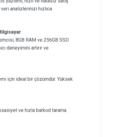
s yazılımı, hızlı ve hatasız satış
veri analizlerinizi hızlıca
ilgisayar
5 işlemcisi, 8GB RAM ve 256GB SSD
cı deneyimini artırır ve
şlemi için ideal bir çözümdür. Yüksek
ssasiyet ve hızla barkod tarama