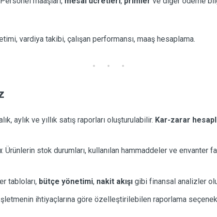
 Personel maaşları,
mesai ücretleri
,
primler
ve diğer ödeme bilg
etimi, vardiya takibi, çalışan performansı, maaş hesaplama.
z
alık, aylık ve yıllık satış raporları oluşturulabilir.
Kar-zarar hesapl
ı
: Ürünlerin stok durumları, kullanılan hammaddeler ve envanter far
er tabloları,
bütçe yönetimi
,
nakit akışı
gibi finansal analizler olu
 İşletmenin ihtiyaçlarına göre özelleştirilebilen raporlama seçenekl