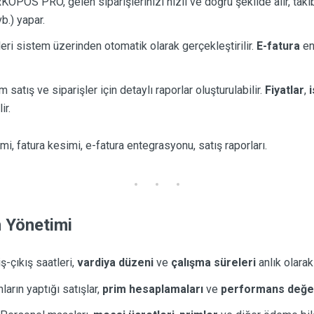
KOPOS PRO, gelen siparişlerinizi hızlı ve doğru şekilde alır, takib
b.) yapar.
leri sistem üzerinden otomatik olarak gerçekleştirilir.
E-fatura
en
üm satış ve siparişler için detaylı raporlar oluşturulabilir.
Fiyatlar
,
ir.
imi, fatura kesimi, e-fatura entegrasyonu, satış raporları.
n Yönetimi
iş-çıkış saatleri,
vardiya düzeni
ve
çalışma süreleri
anlık olarak 
nların yaptığı satışlar,
prim hesaplamaları
ve
performans değer