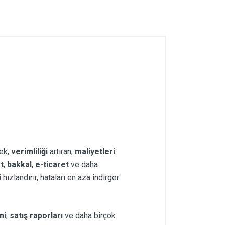
rek,
verimliliği
artıran,
maliyetleri
t
,
bakkal
,
e-ticaret
ve daha
zlandırır, hataları en aza indirger
mi
,
satış raporları
ve daha birçok