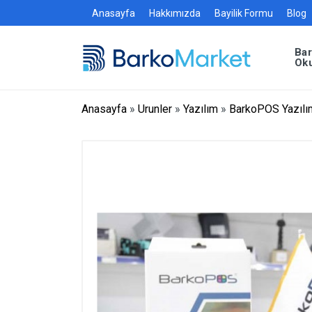
Anasayfa
Hakkımızda
Bayilik Formu
Blog
Ba
Ok
Anasayfa
»
Urunler
»
Yazılım
»
BarkoPOS Yazılı