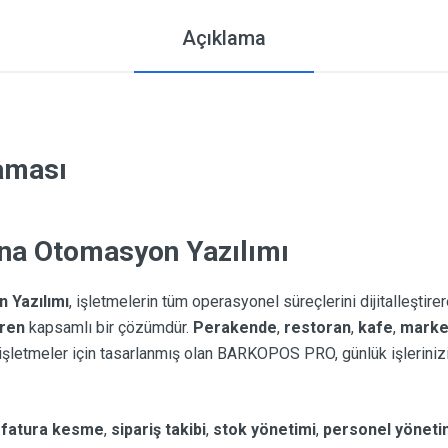
Açıklama
laması
a Otomasyon Yazılımı
Yazılımı
, işletmelerin tüm operasyonel süreçlerini dijitalleştire
iren
kapsamlı bir çözümdür.
Perakende
,
restoran
,
kafe
,
marke
şletmeler için tasarlanmış olan BARKOPOS PRO, günlük işlerinizi hı
,
fatura kesme
,
sipariş takibi
,
stok yönetimi
,
personel yöneti