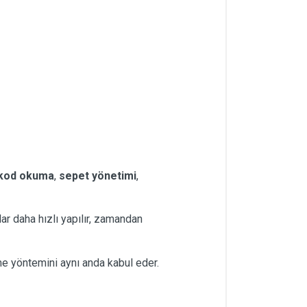
kod okuma
,
sepet yönetimi
,
lar daha hızlı yapılır, zamandan
eme yöntemini aynı anda kabul eder.