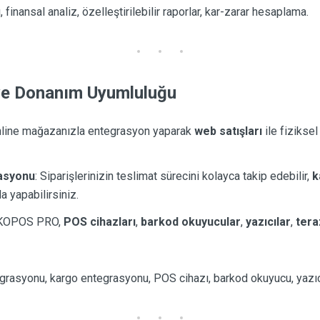
ı, finansal analiz, özelleştirilebilir raporlar, kar-zarar hesaplama.
 ve Donanım Uyumluluğu
nline mağazanızla entegrasyon yaparak
web satışları
ile fiziksel
asyonu
: Siparişlerinizin teslimat sürecini kolayca takip edebilir,
k
da yapabilirsiniz.
RKOPOS PRO,
POS cihazları
,
barkod okuyucular
,
yazıcılar
,
tera
tegrasyonu, kargo entegrasyonu, POS cihazı, barkod okuyucu, yazı