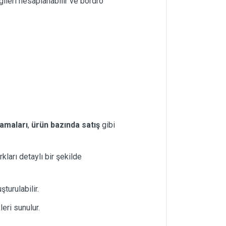
ileri hesaplanabilir ve bordro
amaları
,
ürün bazında satış
gibi
kları detaylı bir şekilde
şturulabilir.
eri sunulur.