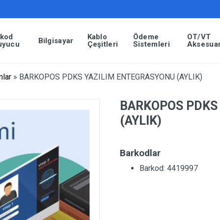
rkod
Kablo
Ödeme
OT/VT
Bilgisayar
uyucu
Çeşitleri
Sistemleri
Aksesuar
mlar
»
BARKOPOS PDKS YAZILIM ENTEGRASYONU (AYLIK)
BARKOPOS PDKS
(AYLIK)
Barkodlar
Barkod: 4419997