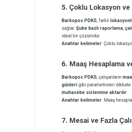
5.
Çoklu Lokasyon ve
Barkopos PDKS
, farklı
lokasyonl
sağlar.
Şube bazlı raporlama
,
çal
ideal bir çözümdür.
Anahtar kelimeler
: Çoklu lokasyo
6.
Maaş Hesaplama ve
Barkopos PDKS
, çalışanların
maaş
günleri
gibi parametreleri dikkate
muhasebe sistemine aktarılır
.
Anahtar kelimeler
: Maaş hesapla
7.
Mesai ve Fazla Çal