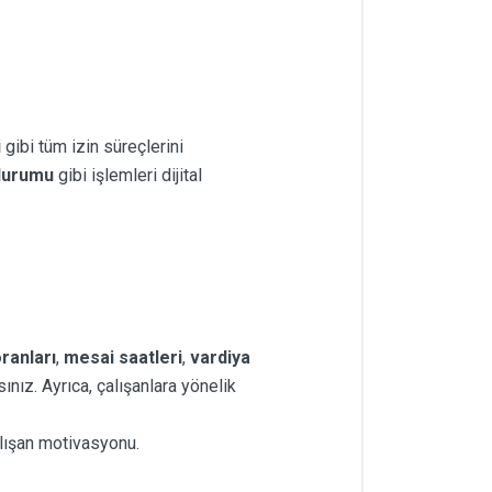
i
gibi tüm izin süreçlerini
 durumu
gibi işlemleri dijital
ranları
,
mesai saatleri
,
vardiya
ınız. Ayrıca, çalışanlara yönelik
çalışan motivasyonu.