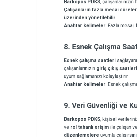
Barkopos PDKS
, çalışanlarınızın
Çalışanların fazla mesai süreler
üzerinden yönetilebilir
.
Anahtar kelimeler
: Fazla mesai,
8.
Esnek Çalışma Saatl
Esnek çalışma saatleri
sağlayarak
çalışanlarınızın
giriş çıkış saatleri
uyum sağlamanızı kolaylaştırır.
Anahtar kelimeler
: Esnek çalışma
9.
Veri Güvenliği ve Ku
Barkopos PDKS
, kişisel verilerin
ve
rol tabanlı erişim
ile çalışan ve
düzenlemelere
uyumlu çalışırsını