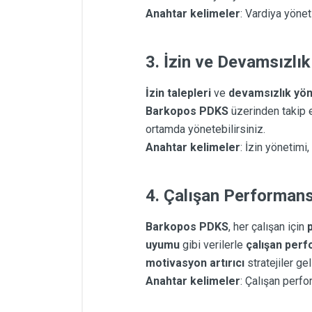
Anahtar kelimeler
: Vardiya yönet
3.
İzin ve Devamsızlık
İzin talepleri
ve
devamsızlık yön
Barkopos PDKS
üzerinden takip e
ortamda yönetebilirsiniz.
Anahtar kelimeler
: İzin yönetimi,
4.
Çalışan Performan
Barkopos PDKS
, her çalışan için
uyumu
gibi verilerle
çalışan perf
motivasyon artırıcı
stratejiler geli
Anahtar kelimeler
: Çalışan perfo