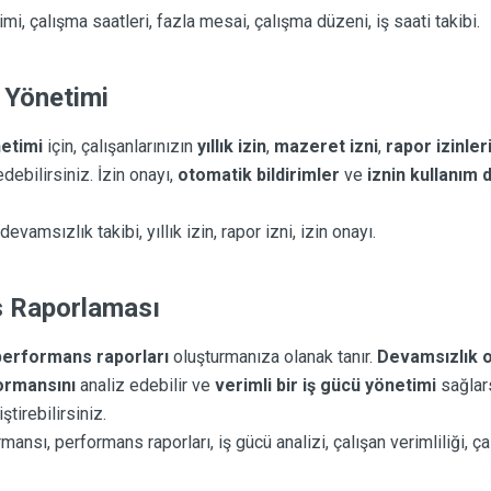
imi, çalışma saatleri, fazla mesai, çalışma düzeni, iş saati takibi.
 Yönetimi
etimi
için, çalışanlarınızın
yıllık izin
,
mazeret izni
,
rapor izinler
debilirsiniz. İzin onayı,
otomatik bildirimler
ve
iznin kullanım
 devamsızlık takibi, yıllık izin, rapor izni, izin onayı.
s Raporlaması
performans raporları
oluşturmanıza olanak tanır.
Devamsızlık o
ormansını
analiz edebilir ve
verimli bir iş gücü yönetimi
sağlars
ştirebilirsiniz.
rmansı, performans raporları, iş gücü analizi, çalışan verimliliği, 