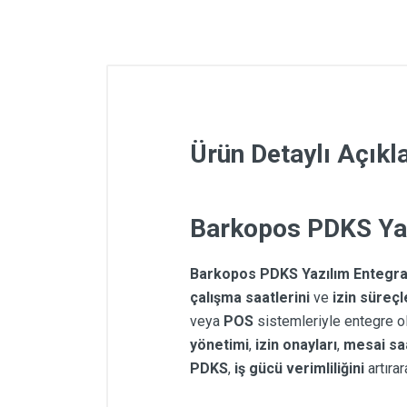
Ürün Detaylı Açık
Barkopos PDKS Ya
Barkopos PDKS Yazılım Entegr
çalışma saatlerini
ve
izin süreçl
veya
POS
sistemleriyle entegre o
yönetimi
,
izin onayları
,
mesai saa
PDKS
,
iş gücü verimliliğini
artırar