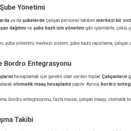
 Şube Yönetimi
arda
ya da
şubelerde
çalışan personel takibini
merkezi bir si
ışan dağılımı
ve
şube bazlı izin yönetimi
gibi işlemlerle, çoklu 
n, şube yönetimi, merkezi sistem, şube bazlı raporlama, çalışan d
 Bordro Entegrasyonu
larını
hesaplamak için gerekli olan verileri toplar.
Çalışanların ç
 alarak
otomatik maaş hesaplama
yapılır. Ayrıca,
bordro enteg
ma, bordro entegrasyonu, fazla mesai, çalışan maaşı, otomatik b
ışma Takibi