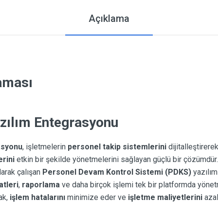
Açıklama
laması
zılım Entegrasyonu
asyonu
, işletmelerin
personel takip sistemlerini
dijitalleştirere
erini
etkin bir şekilde yönetmelerini sağlayan güçlü bir çözümdür
larak çalışan
Personel Devam Kontrol Sistemi (PDKS)
yazılımı
tleri
,
raporlama
ve daha birçok işlemi tek bir platformda yönet
ak,
işlem hatalarını
minimize eder ve
işletme maliyetlerini
azalt