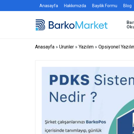
Anasayfa
Hakkımızda
Bayilik Formu
Blog
Ba
Ok
Anasayfa
»
Urunler
»
Yazılım
»
Opsiyonel Yazılı