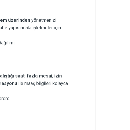
stem üzerinden
yönetmenizi
şube yapısındaki işletmeler için
ağılımı.
alıştığı saat
,
fazla mesai
,
izin
rasyonu
ile maaş bilgileri kolayca
ordro.