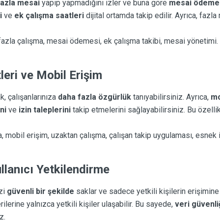
fazla mesai
yapıp yapmadığını izler ve buna göre
mesai ödemel
i
ve
ek çalışma saatleri
dijital ortamda takip edilir. Ayrıca, faz
 fazla çalışma, mesai ödemesi, ek çalışma takibi, mesai yönetimi.
eri ve Mobil Erişim
, çalışanlarınıza
daha fazla özgürlük
tanıyabilirsiniz. Ayrıca,
mo
ni
ve
izin taleplerini
takip etmelerini sağlayabilirsiniz. Bu özelli
, mobil erişim, uzaktan çalışma, çalışan takip uygulaması, esnek i
llanıcı Yetkilendirme
izi
güvenli bir şekilde
saklar ve sadece yetkili kişilerin erişimine 
rilerine yalnızca yetkili kişiler ulaşabilir. Bu sayede,
veri güvenli
z.