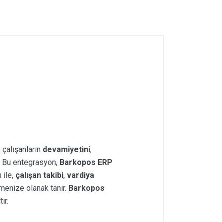
k çalışanların
devamiyetini
,
. Bu entegrasyon,
Barkopos ERP
 ile,
çalışan takibi
,
vardiya
menize olanak tanır.
Barkopos
ır.