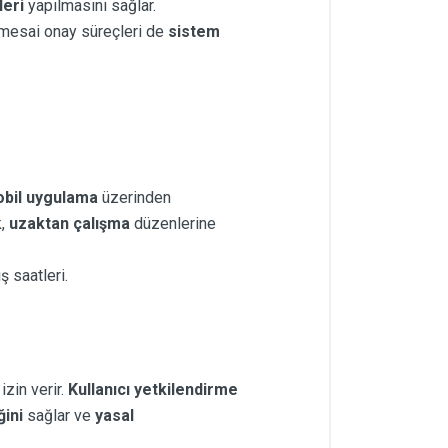
eri
yapılmasını sağlar.
la mesai onay süreçleri de
sistem
bil uygulama
üzerinden
k,
uzaktan çalışma
düzenlerine
ş saatleri.
izin verir.
Kullanıcı yetkilendirme
ğini
sağlar ve
yasal