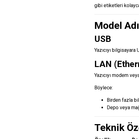
gibi etiketleri kolayc
Model Adı
USB
Yazıcıyı bilgisayara 
LAN (Ether
Yazıcıyı modem veya 
Böylece:
Birden fazla bil
Depo veya mağa
Teknik Öze