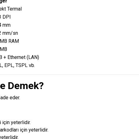
ğer
ekt Termal
3 DPI
4 mm
2 mm/sn
 MB RAM
 MB
 + Ethernet (LAN)
, EPL, TSPL vb.
Ne Demek?
fade eder.
 için yeterlidir.
rkodları için yeterlidir.
eterlidir.