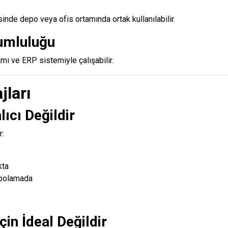
inde depo veya ofis ortamında ortak kullanılabilir.
umluluğu
mı ve ERP sistemiyle çalışabilir.
jları
lıcı Değildir
r:
kta
epolamada
çin İdeal Değildir