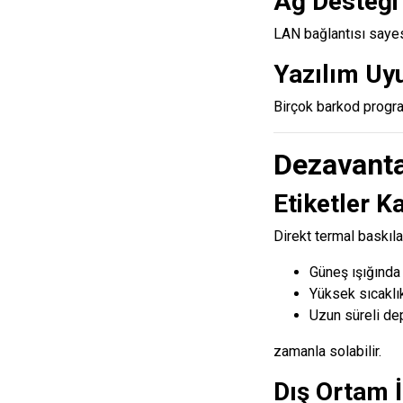
Ağ Desteği
LAN bağlantısı sayes
Yazılım Uy
Birçok barkod progra
Dezavanta
Etiketler Ka
Direkt termal baskıla
Güneş ışığında
Yüksek sıcaklı
Uzun süreli d
zamanla solabilir.
Dış Ortam İ