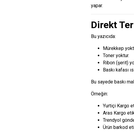
yapar.
Direkt Te
Bu yazıcıda:
Mürekkep yoktu
Toner yoktur.
Ribon (şerit) yo
Baskı kafası ısı
Bu sayede baskı mali
Örneğin:
Yurtiçi Kargo et
Aras Kargo etik
Trendyol gönder
Ürün barkod eti