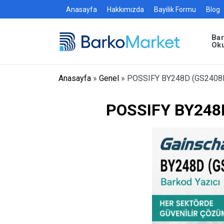
Anasayfa
Hakkımızda
Bayilik Formu
Blog
Ba
Ok
Anasayfa
»
Genel
»
POSSIFY BY248D (GS2408D
POSSIFY BY248D