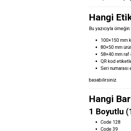
Hangi Etik
Bu yazıcıyla örneğin:
100×150 mm ka
80×50 mm ürün 
58×40 mm raf e
QR kod etiketle
Seri numarası e
basabilirsiniz.
Hangi Bar
1 Boyutlu (
Code 128
Code 39