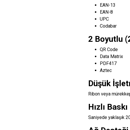
EAN-13
EAN-8
UPC
Codabar
2 Boyutlu (
QR Code
Data Matrix
PDF417
Aztec
Düşük İşlet
Ribon veya mürekkep
Hızlı Baskı
Saniyede yaklaşık 20