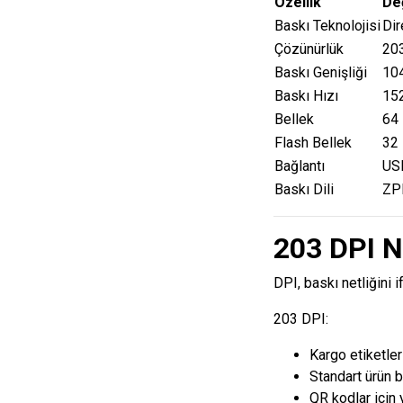
Özellik
De
Baskı Teknolojisi
Dir
Çözünürlük
20
Baskı Genişliği
10
Baskı Hızı
15
Bellek
64
Flash Bellek
32
Bağlantı
USB
Baskı Dili
ZPL
203 DPI 
DPI, baskı netliğini i
203 DPI:
Kargo etiketleri
Standart ürün ba
QR kodlar için y