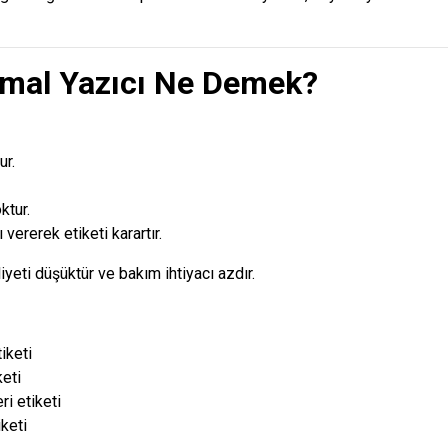
rmal Yazıcı Ne Demek?
r.
ktur.
 vererek etiketi karartır.
yeti düşüktür ve bakım ihtiyacı azdır.
iketi
eti
i etiketi
keti