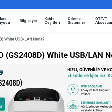
rkod
Kablo
Ödeme
OT/VT
Bilgisayar
uyucu
Çeşitleri
Sistemleri
Aksesuar
) White USB/LAN Nedir?
 (GS2408D) White USB/LAN N