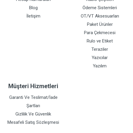
Blog
Ödeme Sistemleri
İletişim
OT/VT Aksesuarları
Paket Ürünler
Para Çekmecesi
Rulo ve Etiket
Teraziler
Yazıcılar
Yazılım
Müşteri Hizmetleri
Garanti Ve Teslimat/İade
Şartları
Gizlilik Ve Güvenlik
Mesafeli Satış Sözleşmesi