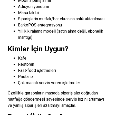
Mobil sipariş alma
Adisyon yönetimi
Masa takibi
Siparişlerin mutfak/bar ekranına anlık aktarılması
BarkoPOS entegrasyonu
Yıllık kiralama modeli (satın alma değil, abonelik
mantığı)
Kimler İçin Uygun?
Kafe
Restoran
Fast-food işletmeleri
Pastane
Çok masalı servis veren işletmeler
Özellikle garsonların masada sipariş alıp doğrudan
mutfağa göndermesi sayesinde servis hızını artırmayı
ve yanlış siparişleri azaltmayı amaçlar.