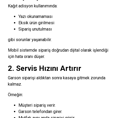
Kağıt adisyon kullanımında:
Yazı okunamaması
Eksik ürün girilmesi
Sipariş unutulması
gibi sorunlar yaşanabilir.
Mobil sistemde sipariş doğrudan dijital olarak işlendiği
için hata oranı düşer.
2. Servis Hızını Artırır
Garson siparişi aldıktan sonra kasaya gitmek zorunda
kalmaz.
Örneğin:
Müşteri sipariş verir.
Garson telefondan girer.
Mutfak aynı anda siparişi görür.