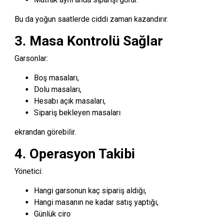
Bu da yoğun saatlerde ciddi zaman kazandırır.
3. Masa Kontrolü Sağlar
Garsonlar:
Boş masaları,
Dolu masaları,
Hesabı açık masaları,
Sipariş bekleyen masaları
ekrandan görebilir.
4. Operasyon Takibi
Yönetici:
Hangi garsonun kaç sipariş aldığı,
Hangi masanın ne kadar satış yaptığı,
Günlük ciro