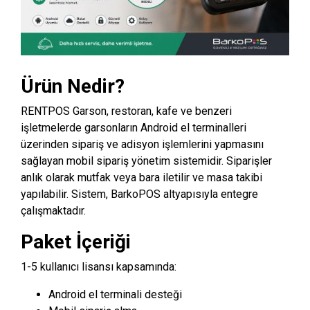
Ürün Nedir?
RENTPOS Garson, restoran, kafe ve benzeri
işletmelerde garsonların Android el terminalleri
üzerinden sipariş ve adisyon işlemlerini yapmasını
sağlayan mobil sipariş yönetim sistemidir. Siparişler
anlık olarak mutfak veya bara iletilir ve masa takibi
yapılabilir. Sistem, BarkoPOS altyapısıyla entegre
çalışmaktadır.
Paket İçeriği
1-5 kullanıcı lisansı kapsamında:
Android el terminali desteği