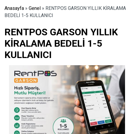
Anasayfa
»
Genel
»
RENTPOS GARSON YILLIK KİRALAMA
BEDELİ 1-5 KULLANICI
RENTPOS GARSON YILLIK
KİRALAMA BEDELİ 1-5
KULLANICI