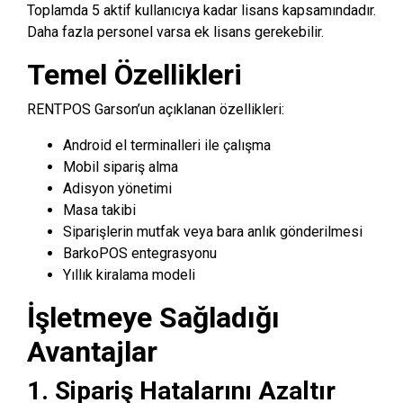
Toplamda 5 aktif kullanıcıya kadar lisans kapsamındadır.
Daha fazla personel varsa ek lisans gerekebilir.
Temel Özellikleri
RENTPOS Garson’un açıklanan özellikleri:
Android el terminalleri ile çalışma
Mobil sipariş alma
Adisyon yönetimi
Masa takibi
Siparişlerin mutfak veya bara anlık gönderilmesi
BarkoPOS entegrasyonu
Yıllık kiralama modeli
İşletmeye Sağladığı
Avantajlar
1. Sipariş Hatalarını Azaltır