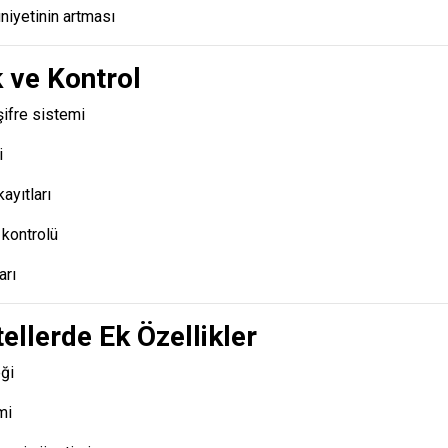
iyetinin artması
k ve Kontrol
şifre sistemi
i
ayıtları
 kontrolü
arı
ellerde Ek Özellikler
ği
mi