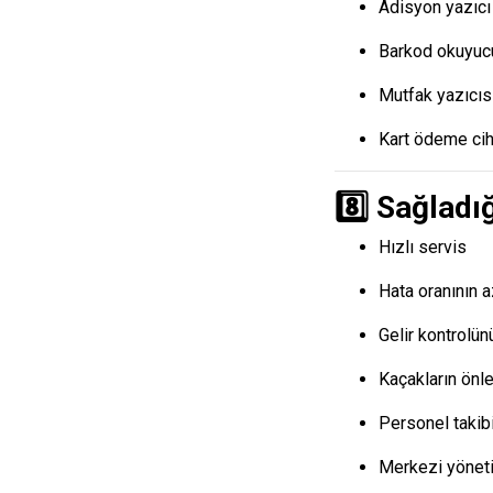
Adisyon yazıcı
Barkod okuyuc
Mutfak yazıcıs
Kart ödeme cih
8️⃣ Sağladı
Hızlı servis
Hata oranının 
Gelir kontrolün
Kaçakların önl
Personel takib
Merkezi yönet