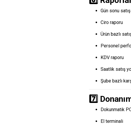
6️⃣ Raporla
Gün sonu satış
Ciro raporu
Ürün bazlı satış
Personel perf
KDV raporu
Saatlik satış y
Şube bazlı karş
7️⃣ Donanım
Dokunmatik PO
El terminali