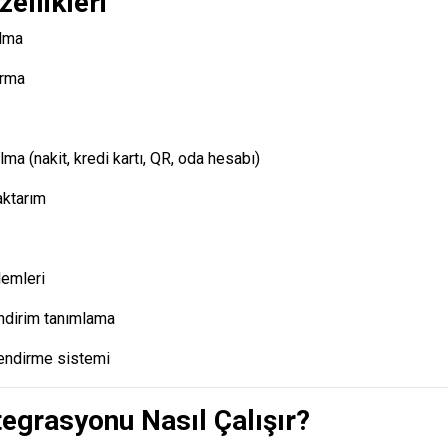
ellikleri
alma
urma
a (nakit, kredi kartı, QR, oda hesabı)
aktarım
lemleri
ndirim tanımlama
lendirme sistemi
egrasyonu Nasıl Çalışır?