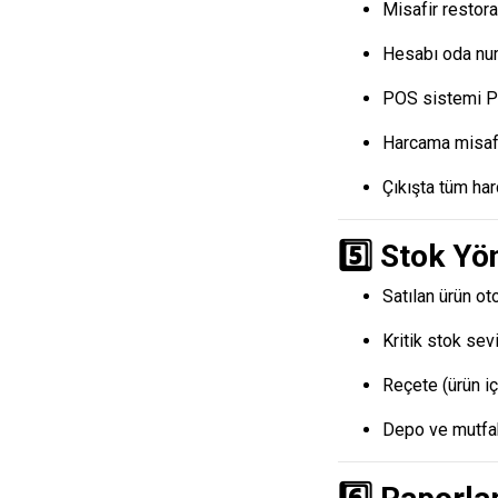
Misafir restor
Hesabı oda num
POS sistemi PM
Harcama misafi
Çıkışta tüm ha
5️⃣ Stok Yö
Satılan ürün ot
Kritik stok sevi
Reçete (ürün iç
Depo ve mutfak 