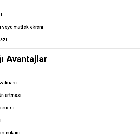
u
ı veya mutfak ekranı
azı
ğı Avantajlar
azalması
ün artması
enmesi
i
im imkanı