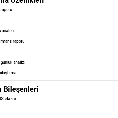
ma Özellikleri
 raporu
 analizi
ormans raporu
oğunluk analizi
ılaştırma
 Bileşenleri
S ekranı