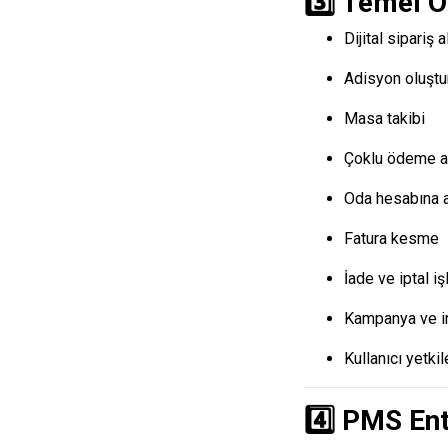
3️⃣ Temel Öz
Dijital sipariş 
Adisyon oluşt
Masa takibi
Çoklu ödeme alm
Oda hesabına 
Fatura kesme
İade ve iptal iş
Kampanya ve i
Kullanıcı yetki
4️⃣ PMS Ent