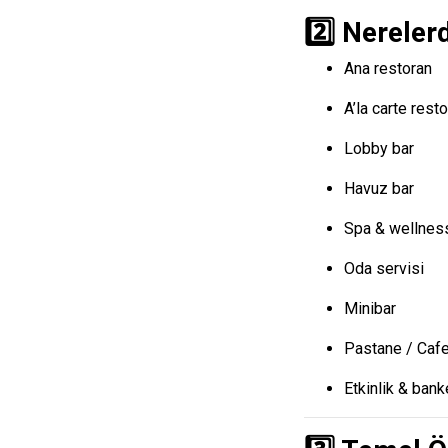
2️⃣ Nerelerd
Ana restoran
A’la carte rest
Lobby bar
Havuz bar
Spa & wellnes
Oda servisi
Minibar
Pastane / Cafe 
Etkinlik & bank