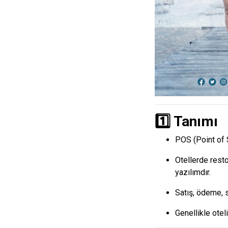
1️⃣ Tanımı
POS (Point of 
Otellerde restor
yazılımdır.
Satış, ödeme, s
Genellikle otel