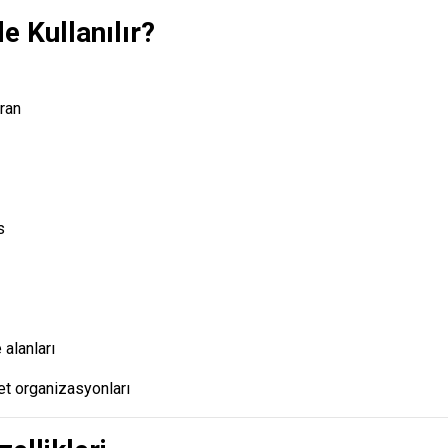
e Kullanılır?
oran
s
alanları
et organizasyonları