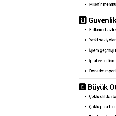
Misafir memnun
9️⃣ Güvenli
Kullanıcı bazlı 
Yetki seviyeler
İşlem geçmişi k
İptal ve indirim
Denetim raporl
🔟 Büyük Ot
Çoklu dil deste
Çoklu para biri