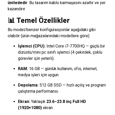
ünitededir
. Bu tasarım kablo karmaşasını azaltır ve yer
kazandırır.
📊 Temel Özellikler
Bu model/benzer konfigürasyonlar aşağıdaki gibi
olabilir (ürün mağazalarındaki modellere göre):
İşlemci (CPU):
Intel Core i7-7700HQ — güçlü bir
dizüstü/mini pc sınıfı işlemci (4 çekirdek, çoklu
görevler için yeterli).
RAM:
16 GB — günlük kullanım, ofis, internet,
medya işleri için uygun.
Depolama:
512 GB SSD — hızlı açılış ve program
çalıştırma performansı.
Ekran:
Yaklaşık
23.6–23.8 inç Full HD
(1920×1080)
ekran.