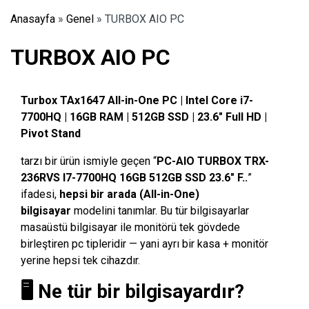
Anasayfa
»
Genel
»
TURBOX AIO PC
TURBOX AIO PC
Turbox TAx1647 All-in-One PC | Intel Core i7-
7700HQ | 16GB RAM | 512GB SSD | 23.6″ Full HD |
Pivot Stand
tarzı bir ürün ismiyle geçen “
PC-AIO TURBOX TRX-
236RVS I7-7700HQ 16GB 512GB SSD 23.6″ F..
”
ifadesi,
hepsi bir arada (All-in-One)
bilgisayar
modelini tanımlar. Bu tür bilgisayarlar
masaüstü bilgisayar ile monitörü tek gövdede
birleştiren pc tipleridir — yani ayrı bir kasa + monitör
yerine hepsi tek cihazdır.
🖥️ Ne tür bir bilgisayardır?