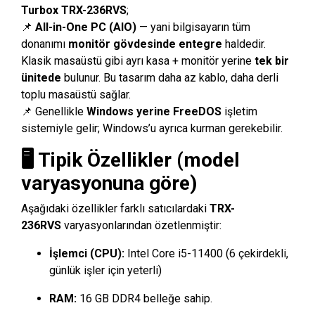
Turbox TRX-236RVS
;
📌
All-in-One PC (AIO)
— yani bilgisayarın tüm
donanımı
monitör gövdesinde entegre
haldedir.
Klasik masaüstü gibi ayrı kasa + monitör yerine
tek bir
ünitede
bulunur. Bu tasarım daha az kablo, daha derli
toplu masaüstü sağlar.
📌 Genellikle
Windows yerine FreeDOS
işletim
sistemiyle gelir; Windows’u ayrıca kurman gerekebilir.
🖥️ Tipik Özellikler (model
varyasyonuna göre)
Aşağıdaki özellikler farklı satıcılardaki
TRX-
236RVS
varyasyonlarından özetlenmiştir:
İşlemci (CPU):
Intel Core i5-11400 (6 çekirdekli,
günlük işler için yeterli)
RAM:
16 GB DDR4 belleğe sahip.