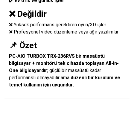
✔️
Ev ofis ve günlük işler
❌ Değildir
❌ Yüksek performans gerektiren oyun/3D işler
❌ Profesyonel video düzenleme veya ağır yazılımlar
📌 Özet
PC-AIO TURBOX TRX-236RVS
bir
masaüstü
bilgisayar + monitörü tek cihazda toplayan All-in-
One bilgisayardır
; güçlü bir masaüstü kadar
performanslı olmayabilir ama
düzenli bir kurulum ve
temel kullanım için uygundur.