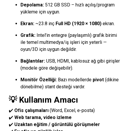
Depolama:
512 GB SSD – hızlı açılış/program
yükleme için uygun.
Ekran:
~23.8 inç
Full HD (1920 × 1080)
ekran.
Grafik:
Intel’in entegre (paylaşımlı) grafik birimi
ile temel multimedya/iş işleri için yeterli —
oyun/3D için uygun değildir.
Bağlantılar:
USB, HDMI, kablosuz ağ gibi girişler
(modele göre değişebilir).
Monitör Özelliği:
Bazı modellerde
pivot
(dikine
dönebilme) stant desteği vardır.
💡 Kullanım Amacı
✔️
Ofis çalışmaları
(Word, Excel, e-posta)
✔️
Web tarama, video izleme
✔️
Uzaktan eğitim / görüntülü görüşmeler