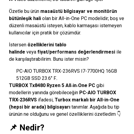
Özetle bu ürün
masaüstü bilgisayar ve monitörün
bütünleşik hali
olan bir All-in-One PC modelidir; boş ve
düzenli masaüstü isteyen, kablo karmaşası istemeyen
kullanıcılar için pratik bir çözümdür.
İstersen
özelliklerini tablo
halinde
veya
fiyat/performans değerlendirmesi
ile
de karşılaştırabilirim. Bunu ister misin?
PC-AIO TURBOX TRX-236RVS I7-7700HQ 16GB
512GB SSD 23.6″ F..
TURBOX Tx8480 Ryzen 5 All‑in‑One PC
gibi
modellerin yanında görebileceğin
PC-AIO TURBOX
TRX-236RVS
ifadesi,
Turbox markalı bir All-in-One
(hepsi bir arada) bilgisayarı
tanımlar. Aşağıda bu tip
ürünün ne olduğunu ve genel özelliklerini özetledim 👇
📌 Nedir?