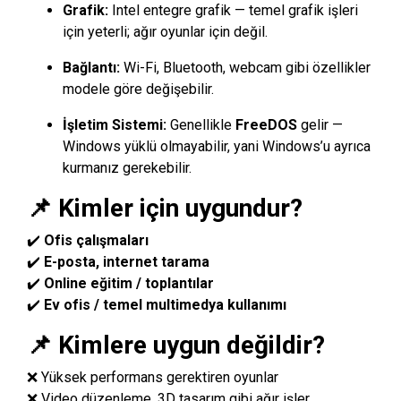
Grafik:
Intel entegre grafik — temel grafik işleri
için yeterli; ağır oyunlar için değil.
Bağlantı:
Wi-Fi, Bluetooth, webcam gibi özellikler
modele göre değişebilir.
İşletim Sistemi:
Genellikle
FreeDOS
gelir —
Windows yüklü olmayabilir, yani Windows’u ayrıca
kurmanız gerekebilir.
📌 Kimler için uygundur?
✔️
Ofis çalışmaları
✔️
E-posta, internet tarama
✔️
Online eğitim / toplantılar
✔️
Ev ofis / temel multimedya kullanımı
📌 Kimlere uygun değildir?
❌ Yüksek performans gerektiren oyunlar
❌ Video düzenleme, 3D tasarım gibi ağır işler