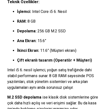
Teknik Özellikler:
İşlemci:
Intel Core i5 6. Nesil
RAM:
8 GB
Depolama:
256 GB M.2 SSD
Ana Ekran:
15.6”
İkinci Ekran:
11.6” (Müşteri ekranı)
Çift ekranlı tasarım (Operatör + Müşteri)
Intel i5 6. nesil işlemci, yoğun satış trafiğinde dahi
stabil performans sunar. 8 GB RAM sayesinde POS
yazılımları, stok yönetim sistemleri ve arka plan
uygulamaları aynı anda sorunsuz çalışır.
M.2 SSD depolama
ise klasik disk sistemlerine göre
çok daha hızlı açılış ve veri erişimi sağlar. Bu da kasa
önünde bekleme sürelerini minimize eder.