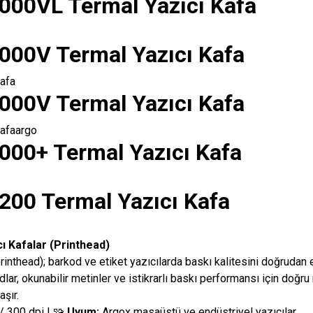
000VL Termal Yazıcı Kafa
000V Termal Yazıcı Kafa
kafa
000V Termal Yazıcı Kafa
kafaargo
000+ Termal Yazıcı Kafa
200 Termal Yazıcı Kafa
ı Kafalar (Printhead)
rinthead); barkod ve etiket yazıcılarda baskı kalitesini doğrudan e
dlar, okunabilir metinler ve istikrarlı baskı performansı için doğ
şır.
/ 300 dpi | 🧩
Uyum:
Argox masaüstü ve endüstriyel yazıcılar