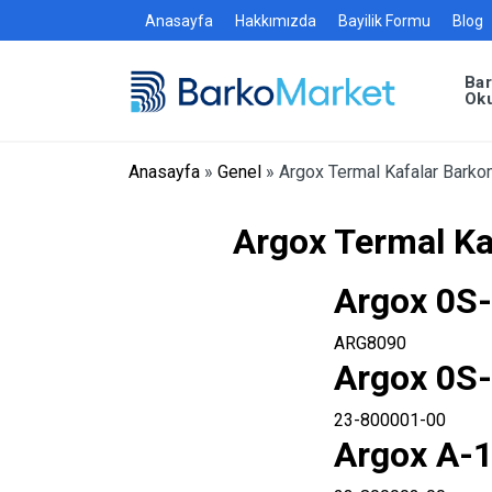
Anasayfa
Hakkımızda
Bayilik Formu
Blog
Ba
Ok
Anasayfa
»
Genel
»
Argox Termal Kafalar Barkom
Argox Termal Ka
Argox 0S-
ARG8090
Argox 0S-
23-800001-00
Argox A-1