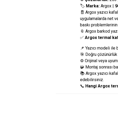
🏷️
Marka:
Argox | 
🧾 Argox yazıcı kafal
uygulamalarda net ve
baskı problemlerinin
📎 Argox barkod yazı
✅
Argox termal ka
📌 Yazıcı modeli ile 
🎯 Doğru çözünürlük 
⚙️ Orijinal veya uyuml
🧩 Montaj sonrası bas
📚 Argox yazıcı kafal
edebilirsiniz.
📞
Hangi Argox ter