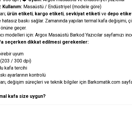
️
Kullanım:
Masaüstü / Endüstriyel (modele göre)
arı;
ürün etiketi
,
kargo etiketi
,
sevkiyat etiketi
ve
depo etiket
 hatasız baskı sağlar. Zamanında yapılan termal kafa değişimi, çi
 önüne geçer.
cı modelleri için:
Argox Masaüstü Barkod Yazıcılar
sayfamızı ince
fa seçerken dikkat edilmesi gerekenler:
birebir uyum
(203 / 300 dpi)
u kafa tercihi
kı ayarlarının kontrolü
arı, değişim süreçleri ve teknik bilgiler için
Barkomatik.com
sayfa
mal kafa size uygun?