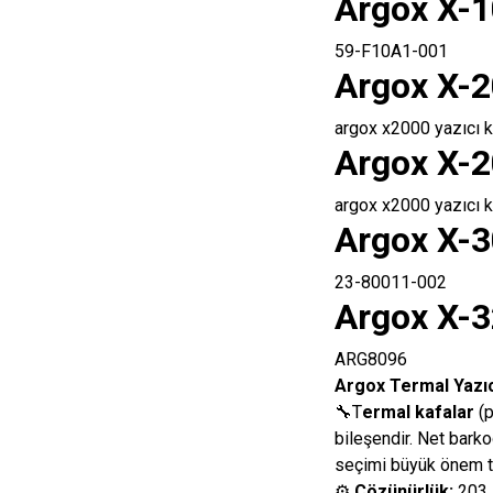
Argox X-1
59-F10A1-001
Argox X-2
argox x2000 yazıcı 
Argox X-2
argox x2000 yazıcı 
Argox X-3
23-80011-002
Argox X-3
ARG8096
Argox Termal Yazıc
🔧T
ermal kafalar
(p
bileşendir. Net barko
seçimi büyük önem ta
⚙️
Çözünürlük:
203 