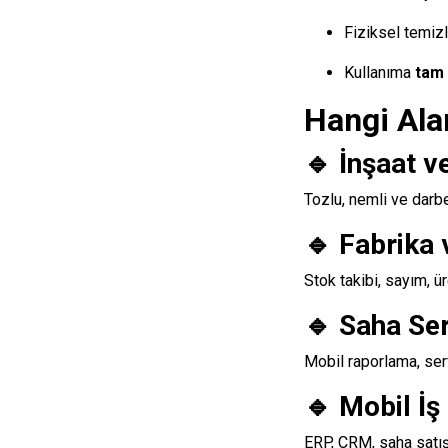
Fiziksel temiz
Kullanıma
tam 
Hangi Alan
🔹 İnşaat v
Tozlu, nemli ve darbe
🔹 Fabrika
Stok takibi, sayım, ür
🔹 Saha Ser
Mobil raporlama, ser
🔹 Mobil İş
ERP, CRM, saha satış