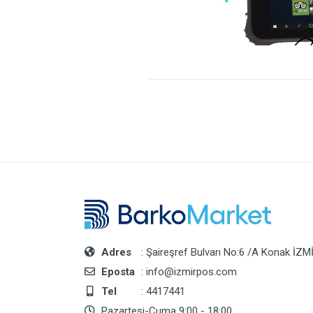
Adres
: Şaireşref Bulvarı No:6 /A Konak İZM
Eposta
: info@izmirpos.com
Tel
: 4417441
Pazartesi-Cuma 9:00 - 18:00