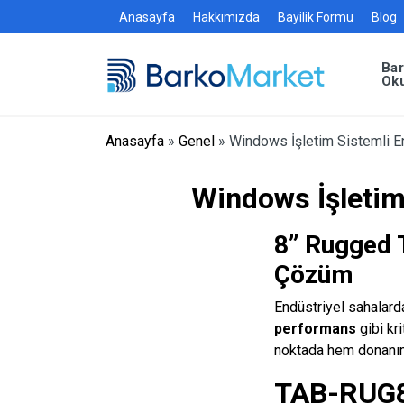
Anasayfa
Hakkımızda
Bayilik Formu
Blog
Ba
Ok
Anasayfa
»
Genel
»
Windows İşletim Sistemli En
Windows İşletim 
8” Rugged 
Çözüm
Endüstriyel sahalarda
performans
gibi kr
noktada hem donanım
TAB-RUG8