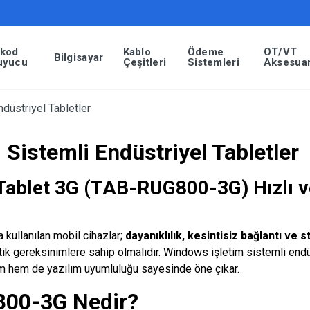
rkod
Kablo
Ödeme
OT/VT
Bilgisayar
uyucu
Çeşitleri
Sistemleri
Aksesuar
düstriyel Tabletler
Sistemli Endüstriyel Tabletler
Tablet 3G (TAB-RUG800-3G) Hızlı v
 kullanılan mobil cihazlar;
dayanıklılık, kesintisiz bağlantı ve st
itik gereksinimlere sahip olmalıdır. Windows işletim sistemli endü
 hem de yazılım uyumluluğu sayesinde öne çıkar.
00-3G Nedir?