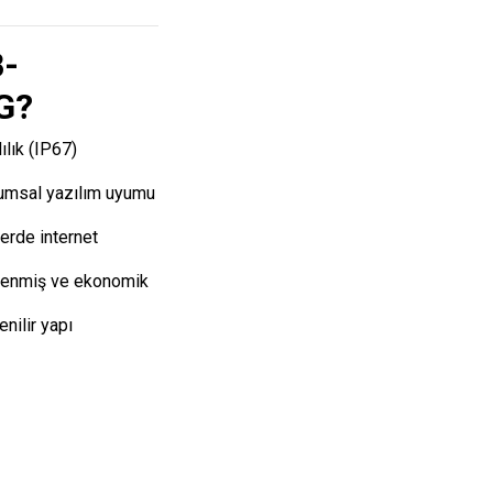
-
G?
ılık (IP67)
umsal yazılım uyumu
yerde internet
zlenmiş ve ekonomik
nilir yapı