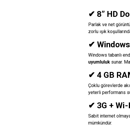
✔ 8” HD Do
Parlak ve net görünt
zorlu ışık koşullarınd
✔ Windows 
Windows tabanlı endü
uyumluluk
sunar. Mas
✔ 4 GB RA
Çoklu görevlerde akıc
yeterli performans s
✔ 3G + Wi-F
Sabit internet olmay
mümkündür.