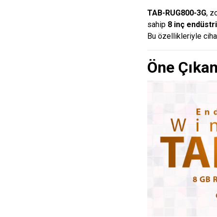
TAB-RUG800-3G
, z
sahip
8 inç endüstri
Bu özellikleriyle cih
Öne Çıkan