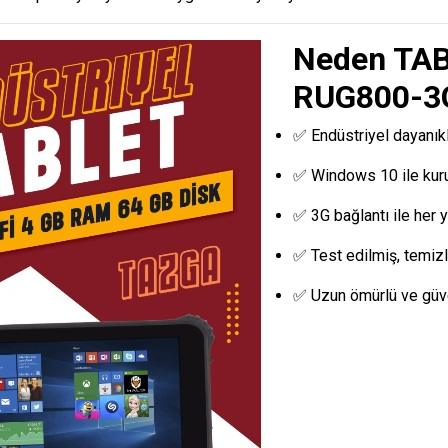
Neden TAB
RUG800-3
✅ Endüstriyel dayanıkl
✅ Windows 10 ile kur
✅ 3G bağlantı ile her 
✅ Test edilmiş, temi
✅ Uzun ömürlü ve güve