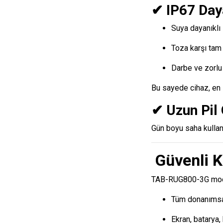
✔ IP67 Daya
Suya dayanıklı
Toza karşı tam
Darbe ve zorlu
Bu sayede cihaz, en z
✔ Uzun Pil
Gün boyu saha kullan
Güvenli K
TAB-RUG800-3G mod
Tüm donanımsal
Ekran, batarya, 