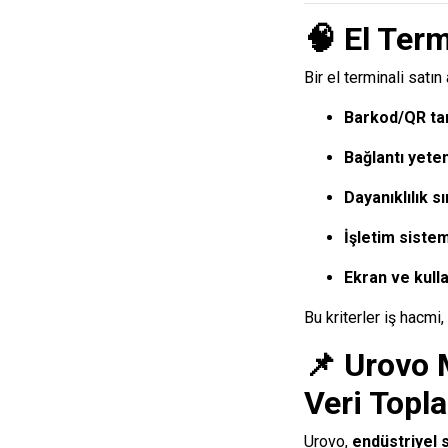
🧠
El Term
Bir el terminali satı
Barkod/QR ta
Bağlantı yete
Dayanıklılık sı
İşletim siste
Ekran ve kull
Bu kriterler iş hacmi,
📌
Urovo M
Veri Topl
Urovo,
endüstriyel s