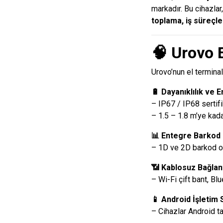
markadır. Bu cihazlar
toplama, iş süreçle
🧠
Urovo E
Urovo’nun el terminal
🔋 Dayanıklılık ve 
– IP67 / IP68 sertifi
– 1.5 – 1.8 m’ye kad
📊 Entegre Barko
– 1D ve 2D barkod o
📶 Kablosuz Bağlan
– Wi-Fi çift bant, Bl
📱 Android İşletim 
– Cihazlar Android ta