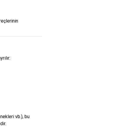
reçlerinin
rılır:
nekleri vb.), bu
ir.