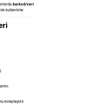
törlerde
barkod/veri
de kullanılırlar.
eri
.
arımı.
 kolaylaştırır.