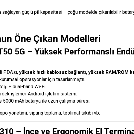
sağlayan güçlü pil kapasitesi – çoğu modelde çıkarılabilir batary
nun Öne Çıkan Modelleri
50 5G – Yüksek Performanslı Endüs
i PDA’sı,
yüksek hızlı kablosuz bağlantı, yüksek RAM/ROM ka
 kurumsal operasyonlar için tasarlanmıştır.
ği + dual-band Wi-Fi.
rdek işlemci, Android işletim sistemi.
ve 5000 mAh batarya ile uzun çalışma süresi.
po yönetimi, sipariş toplama, teslimat takibi vb.
310 – İnce ve Ergonomik El Termina