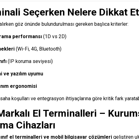
inali Seçerken Nelere Dikkat E
n alırken göz önünde bulundurulması gereken başlıca kriterler:
rama performansı
(1D vs 2D)
nekleri
(Wi-Fi, 4G, Bluetooth)
nıfı
(IP koruma seviyesi)
mi ve yazılım uyumu
anım ergonomisi
 saha koşulları ve entegrasyon ihtiyaçlarına göre kritik fark yaratabi
arkalı El Terminalleri – Kurum
ama Cihazları
ınıf el terminalleri ve mobil bilgisayar çözümleri
geliştiren ul