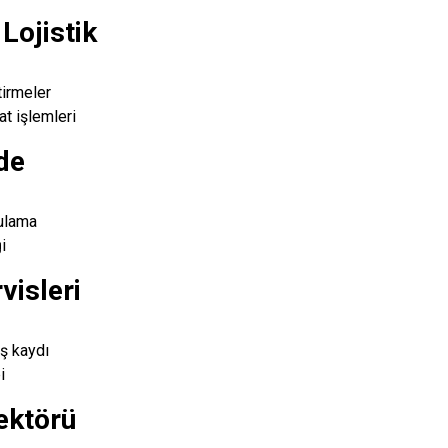
Lojistik
tirmeler
at işlemleri
de
gulama
i
visleri
iş kaydı
i
ektörü