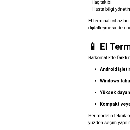
– İlaç takibi
– Hasta bilgi yöneti
El terminali cihazları
dijitalleşmesinde öne
📱
El Term
Barkomatik’te farklı m
Android işlet
Windows taban
Yüksek dayanı
Kompakt veya 
Her modelin teknik öz
yüzden seçim yapılır