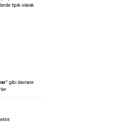
lerde tipik olarak
yar
” gibi davranır:
ler.
tirir: