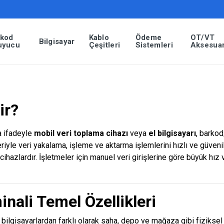
rkod
Kablo
Ödeme
OT/VT
Bilgisayar
uyucu
Çeşitleri
Sistemleri
Aksesuar
dir?
ka ifadeyle
mobil veri toplama cihazı
veya
el bilgisayarı
, barko
riyle veri yakalama, işleme ve aktarma işlemlerini hızlı ve güveni
 cihazlardır. İşletmeler için manuel veri girişlerine göre büyük hız
inali Temel Özellikleri
ik bilgisayarlardan farklı olarak saha, depo ve mağaza gibi fizikse