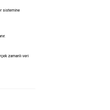
er sistemine
nır.
rçek zamanlı veri