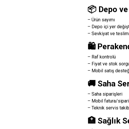
📦 Depo ve 
– Ürün sayımı
– Depo içi yer değiş
– Sevkiyat ve teslim
🛍️ Peraken
– Raf kontrolü
– Fiyat ve stok sor
– Mobil satış desteğ
🚚 Saha Ser
– Saha siparişleri
– Mobil fatura/sipar
– Teknik servis takib
🏥 Sağlık S