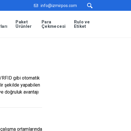
info@izmirpos.com
Paket
Para
Rulo ve
ları
Ürünler
Çekmecesi
Etiket
d/RFID gibi otomatik
lir şekilde yapabilen
 ve doğruluk avantajı
l çalışma ortamlarında