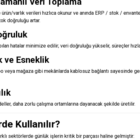
amanlı Veri Toplama
ürün/varlık verileri hızlıca okunur ve anında ERP / stok / envant
tok doğruluğu artar.
oğruluk
pılan hatalar minimize edilir; veri doğruluğu yükselir, süreçler hızla
k ve Esneklik
epo veya mağaza gibi mekânlarda kablosuz bağlantı sayesinde ge
lık
eller, daha zorlu çalışma ortamlarına dayanacak şekilde üretilir.
de Kullanılır?
arklı sektörlerde günlük işlerin kritik bir parçası haline gelmiştir: