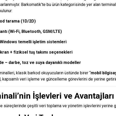
arlanmıştır. Barkomatik’te bu ürün kategorisinde yer alan terminal
bulunur:
kod tarama (1D/2D)
antı (Wi-Fi, Bluetooth, GSM/LTE)
Windows temelli işletim sistemleri
ran + fiziksel tuş takımı seçenekleri
de – darbe, toz ve suya dayanıklı modeller
rminalleri, klasik barkod okuyucuların üstünde birer “
mobil bilgisa
 kapsamlı veri işleme ve güncelleme görevlerini de yerine getirir
inali’nin İşlevleri ve Avantajları
me süreçlerinde çeşitli veri toplama ve yönetim işlevlerini yerine ge