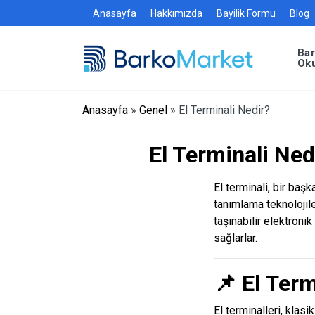
Anasayfa
Hakkımızda
Bayilik Formu
Blog
Ba
Ok
Anasayfa
»
Genel
»
El Terminali Nedir?
El Terminali Ne
El terminali, bir baş
tanımlama teknolojile
taşınabilir elektronik
sağlarlar.
📌
El Term
El terminalleri, klas