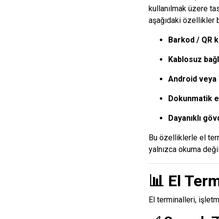
kullanılmak üzere tas
aşağıdaki özellikler 
Barkod / QR 
Kablosuz bağl
Android veya 
Dokunmatik ek
Dayanıklı göv
Bu özelliklerle el te
yalnızca okuma değil,
📊
El Term
El terminalleri, işlet