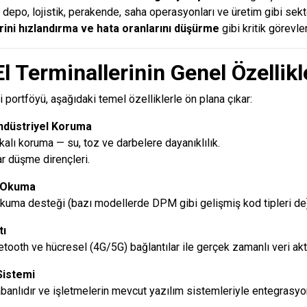
, depo, lojistik, perakende, saha operasyonları ve üretim gibi sek
rini hızlandırma ve hata oranlarını düşürme
gibi kritik görevler
l Terminallerinin Genel Özellikl
i portföyü, aşağıdaki temel özelliklerle ön plana çıkar:
Endüstriyel Koruma
kalı koruma — su, toz ve darbelere dayanıklılık.
ar düşme dirençleri.
d Okuma
kuma desteği (bazı modellerde DPM gibi gelişmiş kod tipleri de)
tı
uetooth ve hücresel (4G/5G) bağlantılar ile gerçek zamanlı veri akt
Sistemi
banlıdır ve işletmelerin mevcut yazılım sistemleriyle entegrasyonu