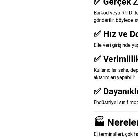
✅
Gerçek Z
Barkod veya RFID ile 
gönderilir, böylece s
✅
Hız ve D
Elle veri girişinde ya
✅
Verimlili
Kullanıcılar saha, d
aktarımları yapabilir.
✅
Dayanıklı
Endüstriyel sınıf mod
🏭
Nereler
El terminalleri, çok f