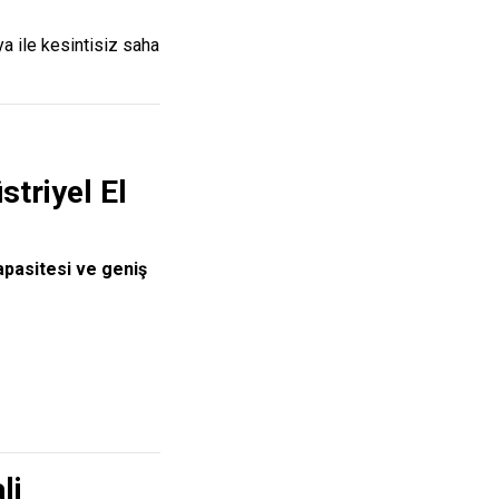
a ile kesintisiz saha
triyel El
pasitesi ve geniş
li