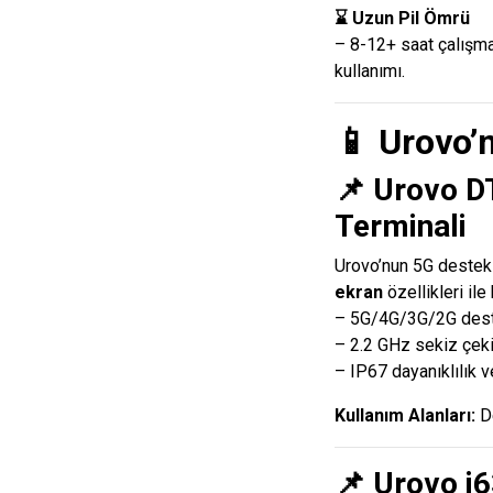
⌛ Uzun Pil Ömrü
– 8-12+ saat çalışma 
kullanımı.
📱
Urovo’
📌
Urovo DT
Terminali
Urovo’nun 5G destekl
ekran
özellikleri ile
– 5G/4G/3G/2G deste
– 2.2 GHz sekiz çeki
– IP67 dayanıklılık 
Kullanım Alanları:
De
📌
Urovo i6