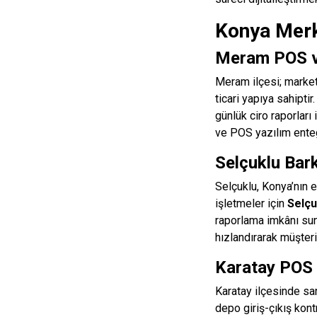
Konya Merk
Meram POS v
Meram ilçesi; market
ticari yapıya sahiptir
günlük ciro raporları 
ve POS yazılım enteg
Selçuklu Bar
Selçuklu, Konya’nın e
işletmeler için
Selçu
raporlama imkânı suna
hızlandırarak müşteri
Karatay POS 
Karatay ilçesinde sa
depo giriş-çıkış kontr