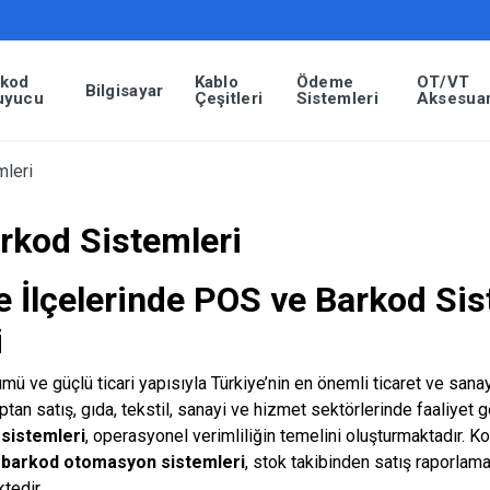
rkod
Kablo
Ödeme
OT/VT
Bilgisayar
uyucu
Çeşitleri
Sistemleri
Aksesuar
leri
rkod Sistemleri
e İlçelerinde POS ve Barkod Sis
i
mü ve güçlü ticari yapısıyla Türkiye’nin en önemli ticaret ve san
optan satış, gıda, tekstil, sanayi ve hizmet sektörlerinde faaliyet 
sistemleri
, operasyonel verimliliğin temelini oluşturmaktadır. K
n
barkod otomasyon sistemleri
, stok takibinden satış raporlam
ktedir.