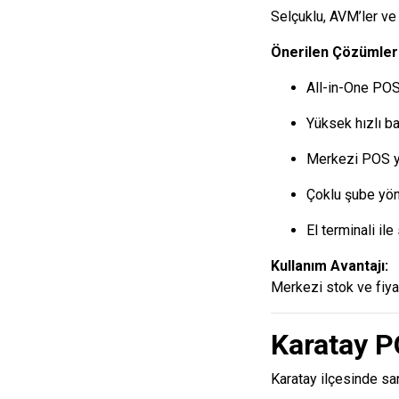
Selçuklu, AVM’ler ve
Önerilen Çözümler
All-in-One PO
Yüksek hızlı b
Merkezi POS y
Çoklu şube yön
El terminali il
Kullanım Avantajı:
Merkezi stok ve fiyat
Karatay P
Karatay ilçesinde san