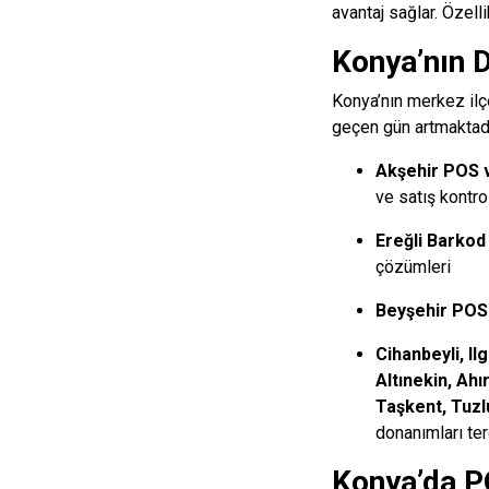
avantaj sağlar. Özell
Konya’nın D
Konya’nın merkez ilç
geçen gün artmaktadı
Akşehir POS v
ve satış kontro
Ereğli Barkod
çözümleri
Beyşehir POS 
Cihanbeyli, Il
Altınekin, Ahı
Taşkent, Tuzl
donanımları ter
Konya’da P