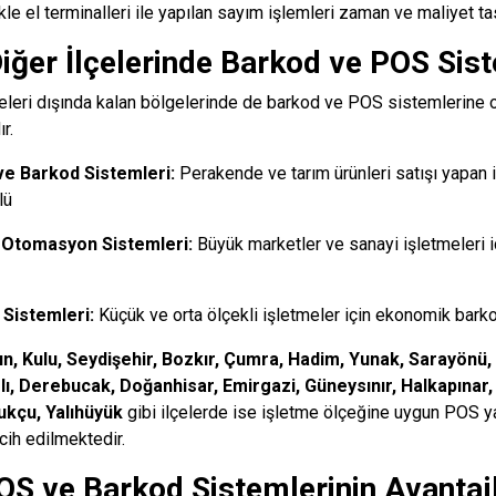
ikle el terminalleri ile yapılan sayım işlemleri zaman ve maliyet ta
iğer İlçelerinde Barkod ve POS Sist
eleri dışında kalan bölgelerinde de barkod ve POS sistemlerine o
r.
e Barkod Sistemleri:
Perakende ve tarım ürünleri satışı yapan i
lü
 Otomasyon Sistemleri:
Büyük marketler ve sanayi işletmeleri 
Sistemleri:
Küçük ve orta ölçekli işletmeler için ekonomik bark
gın, Kulu, Seydişehir, Bozkır, Çumra, Hadim, Yunak, Sarayönü,
rlı, Derebucak, Doğanhisar, Emirgazi, Güneysınır, Halkapınar,
ukçu, Yalıhüyük
gibi ilçelerde ise işletme ölçeğine uygun POS ya
cih edilmektedir.
OS ve Barkod Sistemlerinin Avantajl