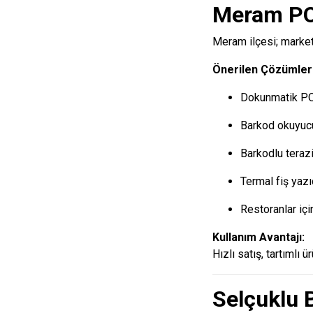
Meram POS
Meram ilçesi; market,
Önerilen Çözümler
Dokunmatik P
Barkod okuyuc
Barkodlu teraz
Termal fiş yazı
Restoranlar iç
Kullanım Avantajı:
Hızlı satış, tartımlı 
Selçuklu 