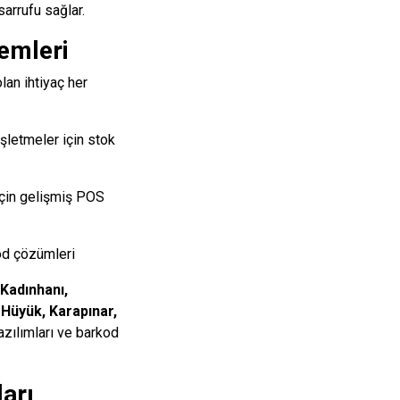
sarrufu sağlar.
emleri
lan ihtiyaç her
şletmeler için stok
için gelişmiş POS
od çözümleri
 Kadınhanı,
 Hüyük, Karapınar,
zılımları ve barkod
arı