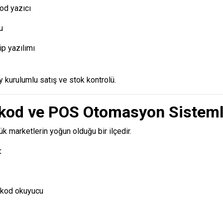
od yazıcı
u
ip yazılımı
y kurulumlu satış ve stok kontrolü.
rkod ve POS Otomasyon Sisteml
ük marketlerin yoğun olduğu bir ilçedir.
:
rkod okuyucu