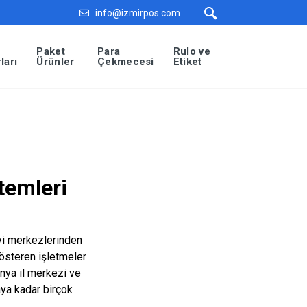
info@izmirpos.com
Paket
Para
Rulo ve
ları
Ürünler
Çekmecesi
Etiket
temleri
ayi merkezlerinden
gösteren işletmeler
onya il merkezi ve
aya kadar birçok