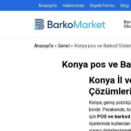
Anasayfa
Hakkımızda
Bayilik Formu
Blog
Ba
Ok
Anasayfa
»
Genel
»
Konya pos ve Barkod Sistem
Konya pos ve Ba
Konya İl v
Çözümler
Konya, geniş yüzölçü
biridir. Perakende, t
için
POS ve barkod 
ilçelerinde kullanıla
süreci dijitalleştirme