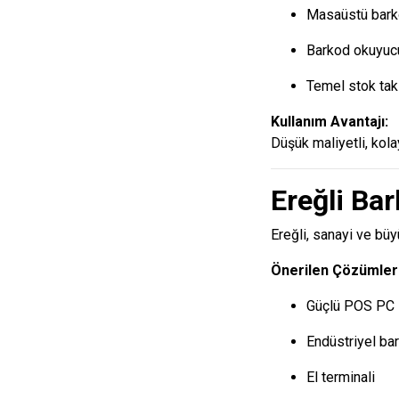
Masaüstü bark
Barkod okuyuc
Temel stok tak
Kullanım Avantajı:
Düşük maliyetli, kola
Ereğli Ba
Ereğli, sanayi ve büy
Önerilen Çözümler
Güçlü POS PC
Endüstriyel ba
El terminali