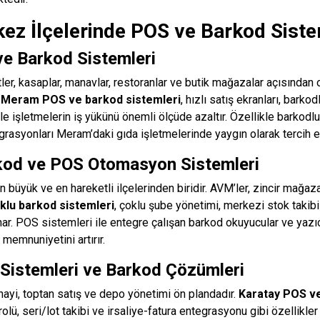
ez İlçelerinde POS ve Barkod Siste
e Barkod Sistemleri
ler, kasaplar, manavlar, restoranlar ve butik mağazalar açısından 
.
Meram POS ve barkod sistemleri
, hızlı satış ekranları, barkod
ile işletmelerin iş yükünü önemli ölçüde azaltır. Özellikle barkodlu 
rasyonları Meram’daki gıda işletmelerinde yaygın olarak tercih e
kod ve POS Otomasyon Sistemleri
n büyük ve en hareketli ilçelerinden biridir. AVM’ler, zincir mağaz
klu barkod sistemleri
, çoklu şube yönetimi, merkezi stok takib
r. POS sistemleri ile entegre çalışan barkod okuyucular ve yazıcı
 memnuniyetini artırır.
Sistemleri ve Barkod Çözümleri
nayi, toptan satış ve depo yönetimi ön plandadır.
Karatay POS v
olü, seri/lot takibi ve irsaliye-fatura entegrasyonu gibi özellikler