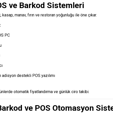
 ve Barkod Sistemleri
 kasap, manav, fırın ve restoran yoğunluğu ile öne çıkar.
:
OS PC
u
i
cı
in adisyon destekli POS yazılımı
ürünlerde otomatik fiyatlandırma ve günlük ciro takibi.
Barkod ve POS Otomasyon Sist