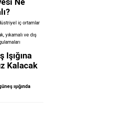
yesi Ne
lı?
üstriyel iç ortamlar
k, yıkamalı ve dış
gulamaları
ş Işığına
z Kalacak
güneş ışığında