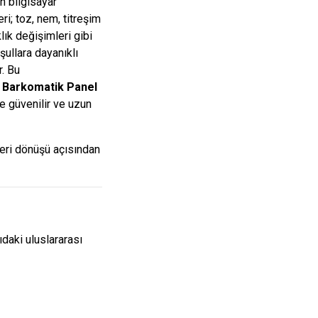
an bilgisayar
ri; toz, nem, titreşim
lık değişimleri gibi
şullara dayanıklı
r. Bu
a
Barkomatik Panel
e güvenilir ve uzun
eri dönüşü açısından
daki uluslararası