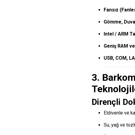
Fansız (Fanle
Gömme, Duvar
Intel / ARM Ta
Geniş RAM ve
USB, COM, LAN
3. Barkom
Teknolojil
Dirençli D
Eldivenle ve k
Su, yağ ve toz