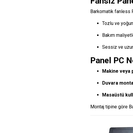
Fansız Pane
Barkomatik fanless P
Tozlu ve yoğun 
Bakım maliyetle
Sessiz ve uzun
Panel PC N
Makine veya 
Duvara monta
Masaüstü kul
Montaj tipine göre B