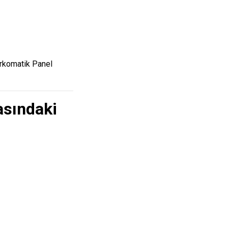
arkomatik Panel
asındaki