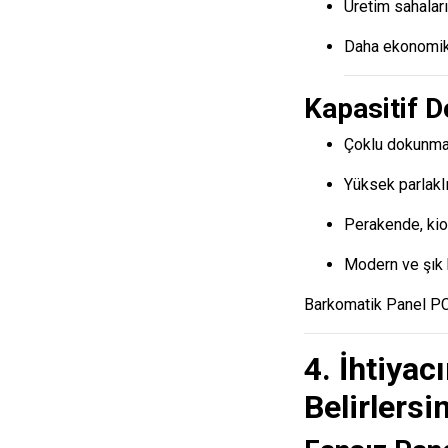
Üretim sahaları
Daha ekonomi
Kapasitif 
Çoklu dokunma 
Yüksek parlaklı
Perakende, kio
Modern ve şık 
Barkomatik Panel PC’l
4. İhtiyac
Belirlersi