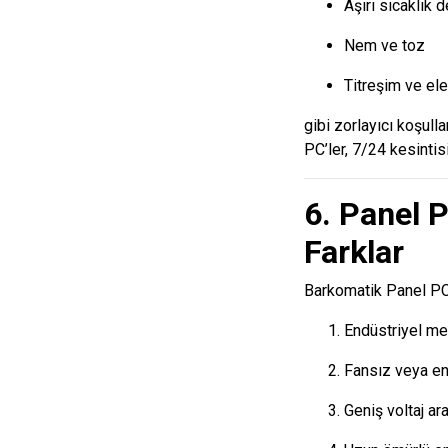
Aşırı sıcaklık 
Nem ve toz
Titreşim ve ele
gibi zorlayıcı koşul
PC’ler, 7/24 kesintis
6. Panel 
Farklar
Barkomatik Panel PC’
Endüstriyel me
Fansız veya en
Geniş voltaj ar