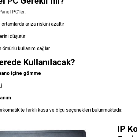
l PC Gerekli mi?
anel PC’ler:
ortamlarda arıza riskini azaltır
rini düşürür
 ömürlü kullanım sağlar
erede Kullanılacak?
pano içine gömme
j
lanım
arkomatik’te farklı kasa ve ölçü seçenekleri bulunmaktadır.
IP K