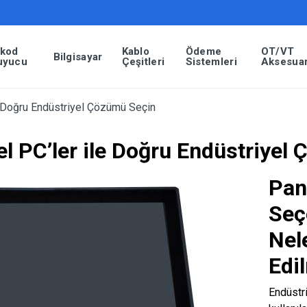
rkod
Kablo
Ödeme
OT/VT
Bilgisayar
uyucu
Çeşitleri
Sistemleri
Aksesuar
 Doğru Endüstriyel Çözümü Seçin
l PC’ler ile Doğru Endüstriyel
Pan
Seç
Nel
Edi
Endüstr