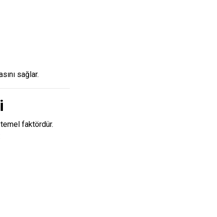
sını sağlar.
i
 temel faktördür.
: