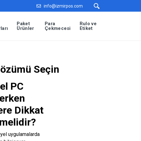
info@izmirpos.com
Paket
Para
Rulo ve
ları
Ürünler
Çekmecesi
Etiket
 Çözümü Seçin
el PC
erken
ere Dikkat
lmelidir?
iyel uygulamalarda