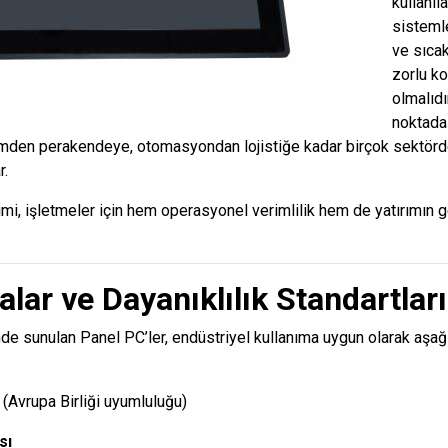
kullanıl
sistemle
ve sıcak
zorlu ko
olmalıdı
noktad
timden perakendeye, otomasyondan lojistiğe kadar birçok sektörd
r.
i, işletmeler için hem operasyonel verimlilik hem de yatırımın g
kalar ve Dayanıklılık Standartları
e sunulan Panel PC’ler, endüstriyel kullanıma uygun olarak aşağı
(Avrupa Birliği uyumluluğu)
sı