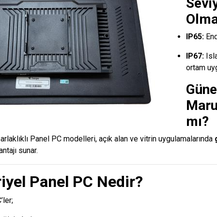
Sevi
Olma
IP65:
End
IP67:
Isla
ortam uy
Güne
Maru
mı?
rlaklıklı Panel PC modelleri, açık alan ve vitrin uygulamalarında
ntajı sunar.
riyel Panel PC Nedir?
ler;