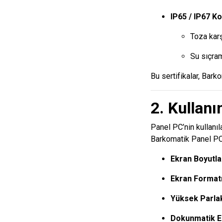
IP65 / IP67 Ko
Toza kar
Su sıçram
Bu sertifikalar, Bark
2. Kullan
Panel PC’nin kullanıl
Barkomatik Panel PC m
Ekran Boyutlar
Ekran Format
Yüksek Parlak
Dokunmatik E