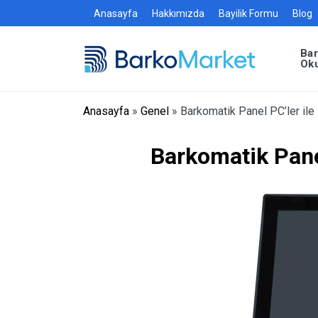
Anasayfa
Hakkımızda
Bayilik Formu
Blog
Ba
Ok
Anasayfa
»
Genel
»
Barkomatik Panel PC’ler ile
Barkomatik Pane