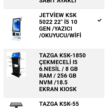
SABİT AYAKLI
JETVİEW KSK
5022 22″ İ5 10
GEN /YAZICI
/OKUYUCU/WİFİ
TAZGA KSK-1850
ÇEKMECELİ I5
6.NESİL / 8 GB
RAM / 256 GB
NVM /18.5
EKRAN KIOSK
TAZGA KSK-55