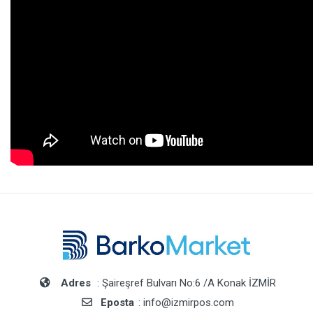
Adres
: Şaireşref Bulvarı No:6 /A Konak İZMİR
Eposta
: info@izmirpos.com