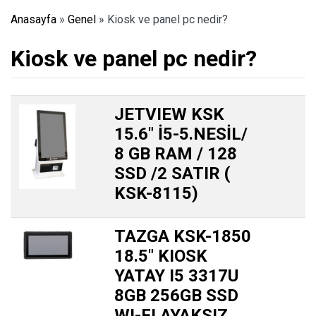
Anasayfa
»
Genel
»
Kiosk ve panel pc nedir?
Kiosk ve panel pc nedir?
JETVIEW KSK
15.6″ İ5-5.NESİL/
8 GB RAM / 128
SSD /2 SATIR (
KSK-8115)
TAZGA KSK-1850
18.5″ KIOSK
YATAY I5 3317U
8GB 256GB SSD
WI-FI AYAKSIZ