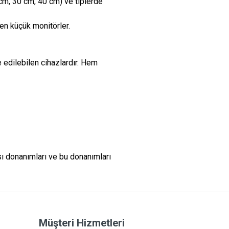
 cm, 30 cm, 40 cm) ve tiplerde
en küçük monitörler.
e edilebilen cihazlardır. Hem
ası donanımları ve bu donanımları
Müşteri Hizmetleri