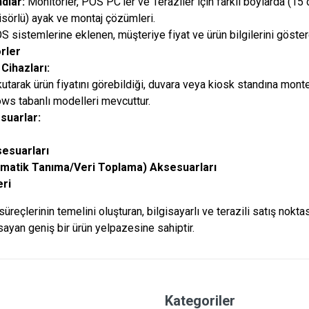
dlar:
Monitörler, POS PC’ler ve Teraziler için farklı boylarda (15
tisörlü) ayak ve montaj çözümleri.
 sistemlerine eklenen, müşteriye fiyat ve ürün bilgilerini göster
rler
Cihazları:
kutarak ürün fiyatını görebildiği, duvara veya kiosk standına mont
s tabanlı modelleri mevcuttur.
suarlar:
esuarları
matik Tanıma/Veri Toplama) Aksesuarları
eri
süreçlerinin temelini oluşturan, bilgisayarlı ve terazili satış nokt
ayan geniş bir ürün yelpazesine sahiptir.
Kategoriler