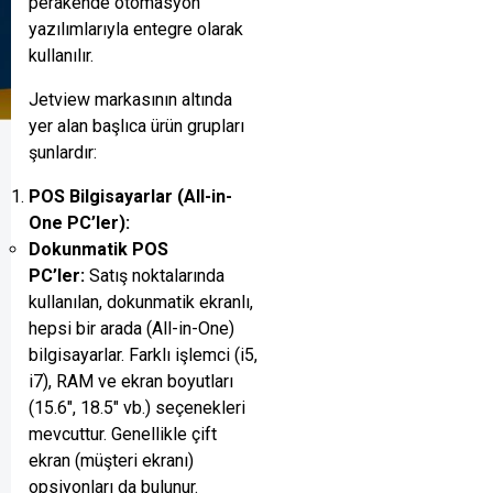
perakende otomasyon
yazılımlarıyla entegre olarak
kullanılır.
Jetview markasının altında
yer alan başlıca ürün grupları
şunlardır:
POS Bilgisayarlar (All-in-
One PC’ler):
Dokunmatik POS
PC’ler:
Satış noktalarında
kullanılan, dokunmatik ekranlı,
hepsi bir arada (All-in-One)
bilgisayarlar. Farklı işlemci (i5,
i7), RAM ve ekran boyutları
(15.6″, 18.5″ vb.) seçenekleri
mevcuttur. Genellikle çift
ekran (müşteri ekranı)
opsiyonları da bulunur.