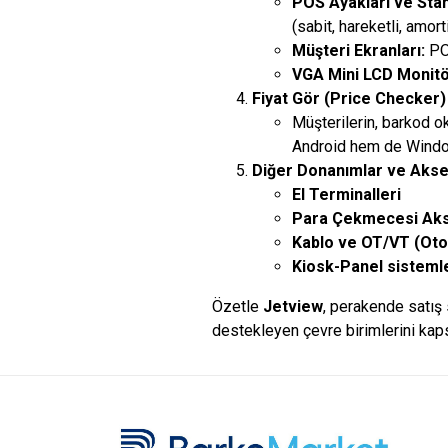
POS Ayakları ve Stan
(sabit, hareketli, amor
Müşteri Ekranları:
POS
VGA Mini LCD Monitö
Fiyat Gör (Price Checker) 
Müşterilerin, barkod o
Android hem de Window
Diğer Donanımlar ve Akse
El Terminalleri
Para Çekmecesi Aks
Kablo ve OT/VT (Oto
Kiosk-Panel sisteml
Özetle
Jetview
, perakende satış 
destekleyen çevre birimlerini kaps