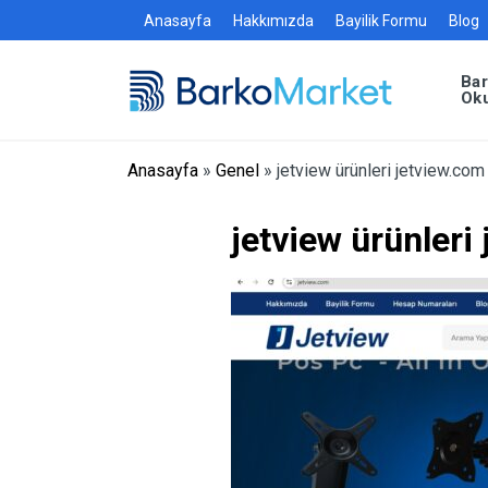
Anasayfa
Hakkımızda
Bayilik Formu
Blog
Ba
Ok
Anasayfa
»
Genel
»
jetview ürünleri jetview.com
jetview ürünleri