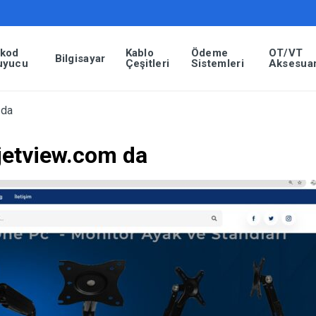
rkod
Kablo
Ödeme
OT/VT
Bilgisayar
uyucu
Çeşitleri
Sistemleri
Aksesuar
 da
 jetview.com da