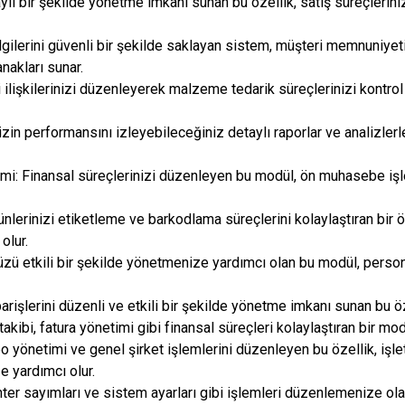
taylı bir şekilde yönetme imkanı sunan bu özellik, satış süreçlerin
lgilerini güvenli bir şekilde saklayan sistem, müşteri memnuniyet
nakları sunar.
i ilişkilerinizi düzenleyerek malzeme tedarik süreçlerinizi kontrol
zin performansını izleyebileceğiniz detaylı raporlar ve analizlerle
: Finansal süreçlerinizi düzenleyen bu modül, ön muhasebe işl
ünlerinizi etiketleme ve barkodlama süreçlerini kolaylaştıran bir ö
olur.
üzü etkili bir şekilde yönetmenize yardımcı olan bu modül, pers
arişlerini düzenli ve etkili bir şekilde yönetme imkanı sunan bu öze
takibi, fatura yönetimi gibi finansal süreçleri kolaylaştıran bir mod
o yönetimi ve genel şirket işlemlerini düzenleyen bu özellik, işl
e yardımcı olur.
er sayımları ve sistem ayarları gibi işlemleri düzenlemenize ola