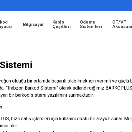
rkod
Kablo
Ödeme
OT/VT
Bilgisayar
uyucu
Çeşitleri
Sistemleri
Aksesuar
Sistemi
ğun olduğu bir ortamda başarılı olabilmek için verimli ve güçlü 
da, “Trabzon Barkod Sistemi” olarak adlandırdığımız BARKOPLUS, 
yan bir barkod sistemi yazılımını sunmaktadır.
r:
S, hızlı satış işlemleri için kullanıcı dostu bir arayüz sunar. Müş
ımcı olur.