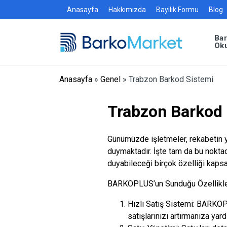
Anasayfa
Hakkımızda
Bayilik Formu
Blog
Ba
Ok
Anasayfa
»
Genel
»
Trabzon Barkod Sistemi
Trabzon Barkod 
Günümüzde işletmeler, rekabetin yo
duymaktadır. İşte tam da bu nokta
duyabileceği birçok özelliği kapsa
BARKOPLUS’un Sunduğu Özellikle
Hızlı Satış Sistemi: BARKOPLU
satışlarınızı artırmanıza yard