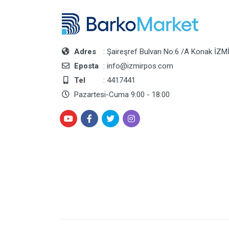
Adres
: Şaireşref Bulvarı No:6 /A Konak İZM
Eposta
: info@izmirpos.com
Tel
: 4417441
Pazartesi-Cuma 9:00 - 18:00