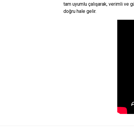
tam uyumlu çalışarak, verimli ve g
doğru hale gelir.