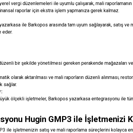
rel vergi düzenlemeleri ile uyumlu çalışarak, mali raporlamanın 
inansal raporlar için ekstra işlem yapmanıza gerek kalmaz.
zarkasa ile Barkopos arasında tam uyum sağlayarak, satış ve ma
 eder.
 düzenli bir şekilde yönetilmesi gereken perakende mağazaları ve s
tik olarak aktarılması ve mali raporların düzenli alınması, restora
k sağlar.
r:
yük ölçekli işletmeler, Barkopos yazarkasa entegrasyonu ile tüm
yonu Hugin GMP3 ile İşletmenizi Ko
ile işletmenizin satış ve mali raporlama süreçlerini kolayca ent