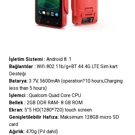
İşletim Sistemi :
Android 8 .1
Bağlantılar :
Wifi 802.11b/g+BT 44 4G LTE Sim kart
Desteği
Batarya:
3.7V, 5600mAh (operation?10 hours,Charging
less than 5 hours)
İşlemci :
Qualcom Quad Core CPU
Bellek :
2GB DDR RAM- 8 GB ROM
Ekran:
5”5 HD(1280*720) touch screen
Genişletilebilir Hafıza:
Maksimum 128GB micro SD
card
Ağırlık:
470g (Pil dahil)