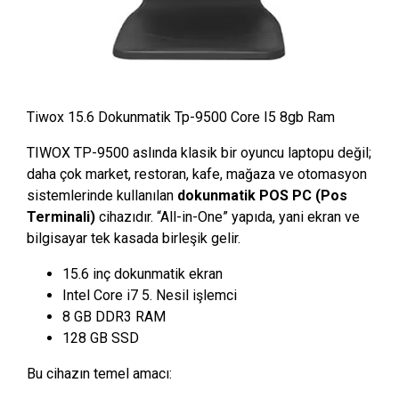
Tiwox 15.6 Dokunmatik Tp-9500 Core I5 8gb Ram
TIWOX TP-9500 aslında klasik bir oyuncu laptopu değil;
daha çok market, restoran, kafe, mağaza ve otomasyon
sistemlerinde kullanılan
dokunmatik POS PC (Pos
Terminali)
cihazıdır. “All-in-One” yapıda, yani ekran ve
bilgisayar tek kasada birleşik gelir.
15.6 inç dokunmatik ekran
Intel Core i7 5. Nesil işlemci
8 GB DDR3 RAM
128 GB SSD
Bu cihazın temel amacı: