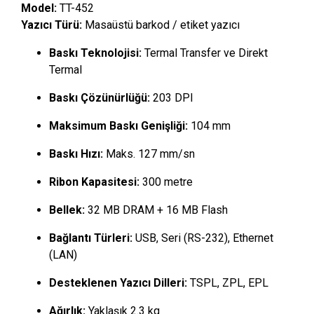
Model:
TT-452
Yazıcı Türü:
Masaüstü barkod / etiket yazıcı
Baskı Teknolojisi:
Termal Transfer ve Direkt
Termal
Baskı Çözünürlüğü:
203 DPI
Maksimum Baskı Genişliği:
104 mm
Baskı Hızı:
Maks. 127 mm/sn
Ribon Kapasitesi:
300 metre
Bellek:
32 MB DRAM + 16 MB Flash
Bağlantı Türleri:
USB, Seri (RS-232), Ethernet
(LAN)
Desteklenen Yazıcı Dilleri:
TSPL, ZPL, EPL
Ağırlık:
Yaklaşık 2.3 kg