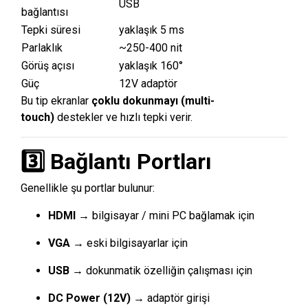
USB
bağlantısı
Tepki süresi
yaklaşık 5 ms
Parlaklık
~250-400 nit
Görüş açısı
yaklaşık 160°
Güç
12V adaptör
Bu tip ekranlar
çoklu dokunmayı (multi-
touch)
destekler ve hızlı tepki verir.
3️⃣ Bağlantı Portları
Genellikle şu portlar bulunur:
HDMI
→ bilgisayar / mini PC bağlamak için
VGA
→ eski bilgisayarlar için
USB
→ dokunmatik özelliğin çalışması için
DC Power (12V)
→ adaptör girişi