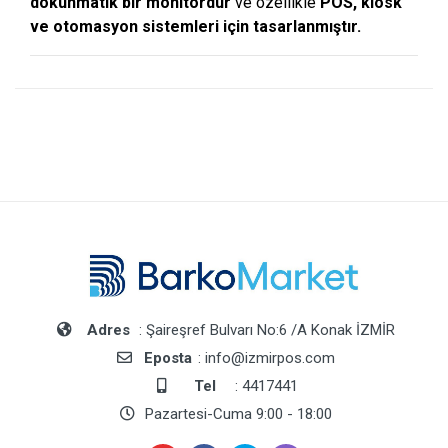
dokunmatik bir monitördür
ve özellikle
POS, kiosk
ve otomasyon sistemleri için tasarlanmıştır.
Adres
: Şaireşref Bulvarı No:6 /A Konak İZMİR
Eposta
: info@izmirpos.com
Tel
: 4417441
Pazartesi-Cuma 9:00 - 18:00