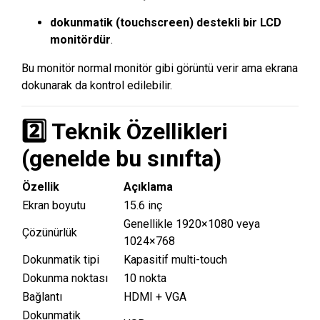
dokunmatik (touchscreen) destekli bir LCD
monitördür
.
Bu monitör normal monitör gibi görüntü verir ama ekrana
dokunarak da kontrol edilebilir.
2️⃣ Teknik Özellikleri
(genelde bu sınıfta)
Özellik
Açıklama
Ekran boyutu
15.6 inç
Genellikle 1920×1080 veya
Çözünürlük
1024×768
Dokunmatik tipi
Kapasitif multi-touch
Dokunma noktası
10 nokta
Bağlantı
HDMI + VGA
Dokunmatik