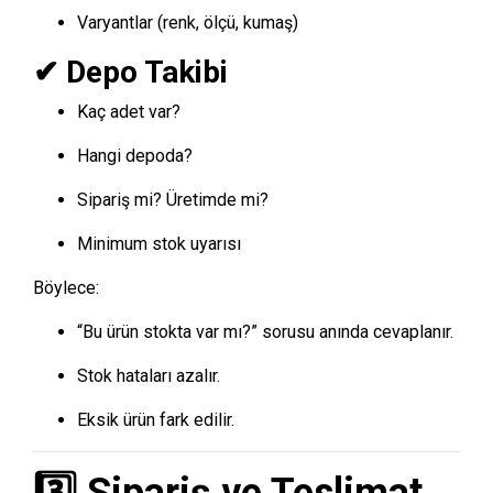
Varyantlar (renk, ölçü, kumaş)
✔ Depo Takibi
Kaç adet var?
Hangi depoda?
Sipariş mi? Üretimde mi?
Minimum stok uyarısı
Böylece:
“Bu ürün stokta var mı?” sorusu anında cevaplanır.
Stok hataları azalır.
Eksik ürün fark edilir.
3️⃣ Sipariş ve Teslimat